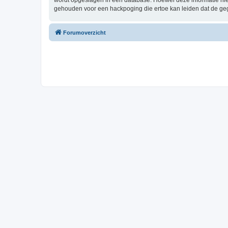
wordt opgeslagen in een database. Hoewel deze informatie nie
gehouden voor een hackpoging die ertoe kan leiden dat de ge
Forumoverzicht