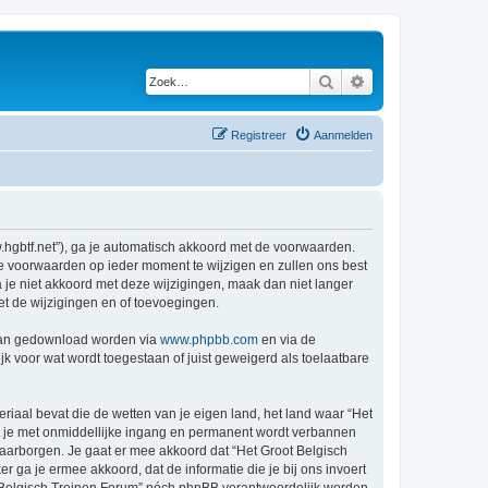
Zoek
Uitgebreid zoeken
Registreer
Aanmelden
w.hgbtf.net”), ga je automatisch akkoord met de voorwaarden.
de voorwaarden op ieder moment te wijzigen en zullen ons best
a je niet akkoord met deze wijzigingen, maak dan niet langer
et de wijzigingen en of toevoegingen.
 kan gedownload worden via
www.phpbb.com
en via de
k voor wat wordt toegestaan of juist geweigerd als toelaatbare
eriaal bevat die de wetten van je eigen land, het land waar “Het
at je met onmiddellijke ingang en permanent wordt verbannen
aarborgen. Je gaat er mee akkoord dat “Het Groot Belgisch
er ga je ermee akkoord, dat de informatie die je bij ons invoert