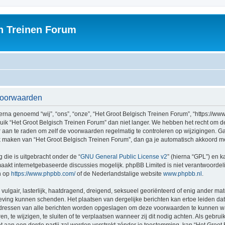
h Treinen Forum
svoorwaarden
rna genoemd “wij”, “ons”, “onze”, “Het Groot Belgisch Treinen Forum”, “https://ww
ruik “Het Groot Belgisch Treinen Forum” dan niet langer. We hebben het recht om 
er aan te raden om zelf de voorwaarden regelmatig te controleren op wijzigingen. G
uik maken van “Het Groot Belgisch Treinen Forum”, dan ga je automatisch akkoord m
 die is uitgebracht onder de “
GNU General Public License v2
” (hierna “GPL”) en
akt internetgebaseerde discussies mogelijk. phpBB Limited is niet verantwoordelij
n op
https://www.phpbb.com/
of de Nederlandstalige website
www.phpbb.nl
.
vulgair, lasterlijk, haatdragend, dreigend, seksueel georiënteerd of enig ander mat
geving kunnen schenden. Het plaatsen van dergelijke berichten kan ertoe leiden d
P-adressen van alle berichten worden opgeslagen om deze voorwaarden te kunnen w
, te wijzigen, te sluiten of te verplaatsen wanneer zij dit nodig achten. Als gebruik