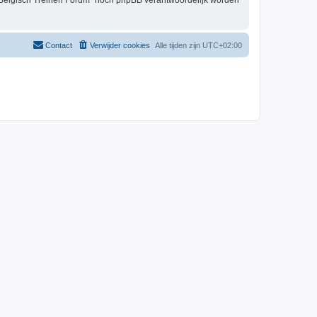
t Belgisch Treinen Forum” nóch phpBB verantwoordelijk worden
Contact
Verwijder cookies
Alle tijden zijn
UTC+02:00