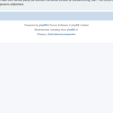
t aan een derde partij zal worden verstrekt zónder je toestemming, kan “Het Groo
gevens vrijkomen.
Powered by
phpBB
® Forum Software © phpBB Limited
Nederlandse vertaling door
phpBB.nl
.
Privacy
|
Gebruikersvoorwaarden