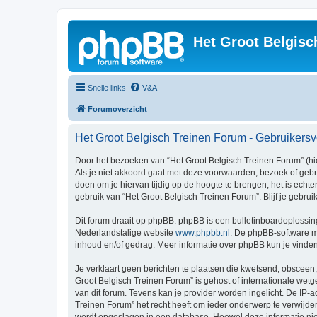
Het Groot Belgisc
Snelle links
V&A
Forumoverzicht
Het Groot Belgisch Treinen Forum - Gebruiker
Door het bezoeken van “Het Groot Belgisch Treinen Forum” (hie
Als je niet akkoord gaat met deze voorwaarden, bezoek of geb
doen om je hiervan tijdig op de hoogte te brengen, het is echt
gebruik van “Het Groot Belgisch Treinen Forum”. Blijf je gebr
Dit forum draait op phpBB. phpBB is een bulletinboardoplossing
Nederlandstalige website
www.phpbb.nl
. De phpBB-software ma
inhoud en/of gedrag. Meer informatie over phpBB kun je vinde
Je verklaart geen berichten te plaatsen die kwetsend, obsceen, 
Groot Belgisch Treinen Forum” is gehost of internationale wet
van dit forum. Tevens kan je provider worden ingelicht. De I
Treinen Forum” het recht heeft om ieder onderwerp te verwijderen