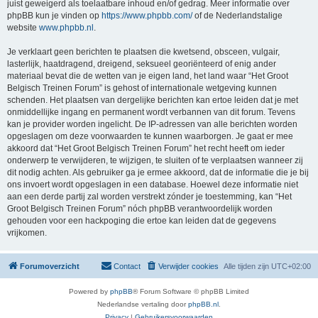
juist geweigerd als toelaatbare inhoud en/of gedrag. Meer informatie over
phpBB kun je vinden op
https://www.phpbb.com/
of de Nederlandstalige
website
www.phpbb.nl
.
Je verklaart geen berichten te plaatsen die kwetsend, obsceen, vulgair,
lasterlijk, haatdragend, dreigend, seksueel georiënteerd of enig ander
materiaal bevat die de wetten van je eigen land, het land waar “Het Groot
Belgisch Treinen Forum” is gehost of internationale wetgeving kunnen
schenden. Het plaatsen van dergelijke berichten kan ertoe leiden dat je met
onmiddellijke ingang en permanent wordt verbannen van dit forum. Tevens
kan je provider worden ingelicht. De IP-adressen van alle berichten worden
opgeslagen om deze voorwaarden te kunnen waarborgen. Je gaat er mee
akkoord dat “Het Groot Belgisch Treinen Forum” het recht heeft om ieder
onderwerp te verwijderen, te wijzigen, te sluiten of te verplaatsen wanneer zij
dit nodig achten. Als gebruiker ga je ermee akkoord, dat de informatie die je bij
ons invoert wordt opgeslagen in een database. Hoewel deze informatie niet
aan een derde partij zal worden verstrekt zónder je toestemming, kan “Het
Groot Belgisch Treinen Forum” nóch phpBB verantwoordelijk worden
gehouden voor een hackpoging die ertoe kan leiden dat de gegevens
vrijkomen.
Forumoverzicht
Contact
Verwijder cookies
Alle tijden zijn
UTC+02:00
Powered by
phpBB
® Forum Software © phpBB Limited
Nederlandse vertaling door
phpBB.nl
.
Privacy
|
Gebruikersvoorwaarden