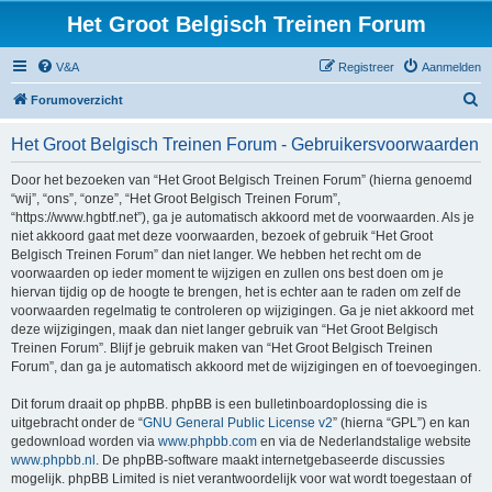
Het Groot Belgisch Treinen Forum
V&A
Registreer
Aanmelden
Z
Forumoverzicht
o
Het Groot Belgisch Treinen Forum - Gebruikersvoorwaarden
e
k
Door het bezoeken van “Het Groot Belgisch Treinen Forum” (hierna genoemd
“wij”, “ons”, “onze”, “Het Groot Belgisch Treinen Forum”,
“https://www.hgbtf.net”), ga je automatisch akkoord met de voorwaarden. Als je
niet akkoord gaat met deze voorwaarden, bezoek of gebruik “Het Groot
Belgisch Treinen Forum” dan niet langer. We hebben het recht om de
voorwaarden op ieder moment te wijzigen en zullen ons best doen om je
hiervan tijdig op de hoogte te brengen, het is echter aan te raden om zelf de
voorwaarden regelmatig te controleren op wijzigingen. Ga je niet akkoord met
deze wijzigingen, maak dan niet langer gebruik van “Het Groot Belgisch
Treinen Forum”. Blijf je gebruik maken van “Het Groot Belgisch Treinen
Forum”, dan ga je automatisch akkoord met de wijzigingen en of toevoegingen.
Dit forum draait op phpBB. phpBB is een bulletinboardoplossing die is
uitgebracht onder de “
GNU General Public License v2
” (hierna “GPL”) en kan
gedownload worden via
www.phpbb.com
en via de Nederlandstalige website
www.phpbb.nl
. De phpBB-software maakt internetgebaseerde discussies
mogelijk. phpBB Limited is niet verantwoordelijk voor wat wordt toegestaan of