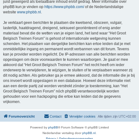
juist geweigerd als toelaatbare inhoud en/of gedrag. Meer informatie over
phpBB kun je vinden op
https://www.phpbb.com/
of de Nederlandstalige
website
www.phpbb.nl
.
Je verklaart geen berichten te plaatsen die kwetsend, obsceen, vulgair,
lasterlijk, haatdragend, dreigend, seksueel georiënteerd of enig ander
materiaal bevat die de wetten van je eigen land, het land waar “Het Groot
Belgisch Treinen Forum” is gehost of internationale wetgeving kunnen
schenden. Het plaatsen van dergelijke berichten kan ertoe leiden dat je met
onmiddellijke ingang en permanent wordt verbannen van dit forum. Tevens
kan je provider worden ingelicht. De IP-adressen van alle berichten worden
opgeslagen om deze voorwaarden te kunnen waarborgen. Je gaat er mee
akkoord dat “Het Groot Belgisch Treinen Forum” het recht heeft om ieder
onderwerp te verwijderen, te wijzigen, te sluiten of te verplaatsen wanneer zij
dit nodig achten. Als gebruiker ga je ermee akkoord, dat de informatie die je bij
ons invoert wordt opgeslagen in een database. Hoewel deze informatie niet
aan een derde partij zal worden verstrekt zónder je toestemming, kan “Het
Groot Belgisch Treinen Forum” nóch phpBB verantwoordelijk worden
gehouden voor een hackpoging die ertoe kan leiden dat de gegevens
vrijkomen.
Forumoverzicht
Contact
Verwijder cookies
Alle tijden zijn
UTC+02:00
Powered by
phpBB
® Forum Software © phpBB Limited
Nederlandse vertaling door
phpBB.nl
.
Privacy
|
Gebruikersvoorwaarden