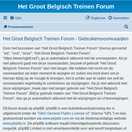
Het Groot Belgisch Treinen Forum
V&A
Registreer
Aanmelden
Z
Forumoverzicht
o
Het Groot Belgisch Treinen Forum - Gebruikersvoorwaarden
e
k
Door het bezoeken van “Het Groot Belgisch Treinen Forum” (hierna genoemd
“wij”, “ons”, “onze”, “Het Groot Belgisch Treinen Forum”,
“https://www.hgbtf.net”), ga je automatisch akkoord met de voorwaarden. Als je
niet akkoord gaat met deze voorwaarden, bezoek of gebruik “Het Groot
Belgisch Treinen Forum” dan niet langer. We hebben het recht om de
voorwaarden op ieder moment te wijzigen en zullen ons best doen om je
hiervan tijdig op de hoogte te brengen, het is echter aan te raden om zelf de
voorwaarden regelmatig te controleren op wijzigingen. Ga je niet akkoord met
deze wijzigingen, maak dan niet langer gebruik van “Het Groot Belgisch
Treinen Forum”. Blijf je gebruik maken van “Het Groot Belgisch Treinen
Forum”, dan ga je automatisch akkoord met de wijzigingen en of toevoegingen.
Dit forum draait op phpBB. phpBB is een bulletinboardoplossing die is
uitgebracht onder de “
GNU General Public License v2
” (hierna “GPL”) en kan
gedownload worden via
www.phpbb.com
en via de Nederlandstalige website
www.phpbb.nl
. De phpBB-software maakt internetgebaseerde discussies
mogelijk. phpBB Limited is niet verantwoordelijk voor wat wordt toegestaan of