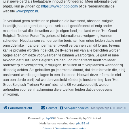
juist geweigerd als toelaatbare inhoud en/of gedrag. Meer informatie over
phpBB kun je vinden op
https://www.phpbb.com/
of de Nederlandstalige
website
www.phpbb.nl
.
Je verklaart geen berichten te plaatsen die kwetsend, obsceen, vulgair,
lasterlijk, haatdragend, dreigend, seksueel georiënteerd of enig ander
materiaal bevat die de wetten van je eigen land, het land waar “Het Groot
Belgisch Treinen Forum” is gehost of internationale wetgeving kunnen
schenden. Het plaatsen van dergelijke berichten kan ertoe leiden dat je met
onmiddellijke ingang en permanent wordt verbannen van dit forum. Tevens
kan je provider worden ingelicht. De IP-adressen van alle berichten worden
opgeslagen om deze voorwaarden te kunnen waarborgen. Je gaat er mee
akkoord dat “Het Groot Belgisch Treinen Forum” het recht heeft om ieder
onderwerp te verwijderen, te wijzigen, te sluiten of te verplaatsen wanneer zij
dit nodig achten. Als gebruiker ga je ermee akkoord, dat de informatie die je bij
ons invoert wordt opgeslagen in een database. Hoewel deze informatie niet
aan een derde partij zal worden verstrekt zónder je toestemming, kan “Het
Groot Belgisch Treinen Forum” nóch phpBB verantwoordelijk worden
gehouden voor een hackpoging die ertoe kan leiden dat de gegevens
vrijkomen.
Forumoverzicht
Contact
Verwijder cookies
Alle tijden zijn
UTC+02:00
Powered by
phpBB
® Forum Software © phpBB Limited
Nederlandse vertaling door
phpBB.nl
.
Privacy
|
Gebruikersvoorwaarden