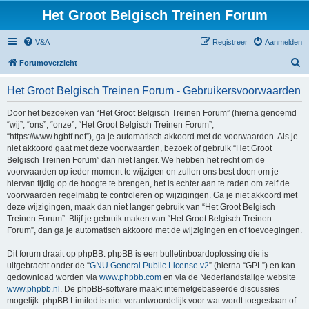
Het Groot Belgisch Treinen Forum
V&A
Registreer
Aanmelden
Z
Forumoverzicht
o
Het Groot Belgisch Treinen Forum - Gebruikersvoorwaarden
e
k
Door het bezoeken van “Het Groot Belgisch Treinen Forum” (hierna genoemd
“wij”, “ons”, “onze”, “Het Groot Belgisch Treinen Forum”,
“https://www.hgbtf.net”), ga je automatisch akkoord met de voorwaarden. Als je
niet akkoord gaat met deze voorwaarden, bezoek of gebruik “Het Groot
Belgisch Treinen Forum” dan niet langer. We hebben het recht om de
voorwaarden op ieder moment te wijzigen en zullen ons best doen om je
hiervan tijdig op de hoogte te brengen, het is echter aan te raden om zelf de
voorwaarden regelmatig te controleren op wijzigingen. Ga je niet akkoord met
deze wijzigingen, maak dan niet langer gebruik van “Het Groot Belgisch
Treinen Forum”. Blijf je gebruik maken van “Het Groot Belgisch Treinen
Forum”, dan ga je automatisch akkoord met de wijzigingen en of toevoegingen.
Dit forum draait op phpBB. phpBB is een bulletinboardoplossing die is
uitgebracht onder de “
GNU General Public License v2
” (hierna “GPL”) en kan
gedownload worden via
www.phpbb.com
en via de Nederlandstalige website
www.phpbb.nl
. De phpBB-software maakt internetgebaseerde discussies
mogelijk. phpBB Limited is niet verantwoordelijk voor wat wordt toegestaan of