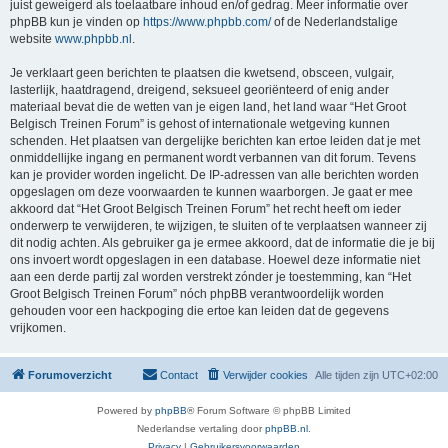
juist geweigerd als toelaatbare inhoud en/of gedrag. Meer informatie over
phpBB kun je vinden op
https://www.phpbb.com/
of de Nederlandstalige
website
www.phpbb.nl
.
Je verklaart geen berichten te plaatsen die kwetsend, obsceen, vulgair,
lasterlijk, haatdragend, dreigend, seksueel georiënteerd of enig ander
materiaal bevat die de wetten van je eigen land, het land waar “Het Groot
Belgisch Treinen Forum” is gehost of internationale wetgeving kunnen
schenden. Het plaatsen van dergelijke berichten kan ertoe leiden dat je met
onmiddellijke ingang en permanent wordt verbannen van dit forum. Tevens
kan je provider worden ingelicht. De IP-adressen van alle berichten worden
opgeslagen om deze voorwaarden te kunnen waarborgen. Je gaat er mee
akkoord dat “Het Groot Belgisch Treinen Forum” het recht heeft om ieder
onderwerp te verwijderen, te wijzigen, te sluiten of te verplaatsen wanneer zij
dit nodig achten. Als gebruiker ga je ermee akkoord, dat de informatie die je bij
ons invoert wordt opgeslagen in een database. Hoewel deze informatie niet
aan een derde partij zal worden verstrekt zónder je toestemming, kan “Het
Groot Belgisch Treinen Forum” nóch phpBB verantwoordelijk worden
gehouden voor een hackpoging die ertoe kan leiden dat de gegevens
vrijkomen.
Forumoverzicht
Contact
Verwijder cookies
Alle tijden zijn
UTC+02:00
Powered by
phpBB
® Forum Software © phpBB Limited
Nederlandse vertaling door
phpBB.nl
.
Privacy
|
Gebruikersvoorwaarden