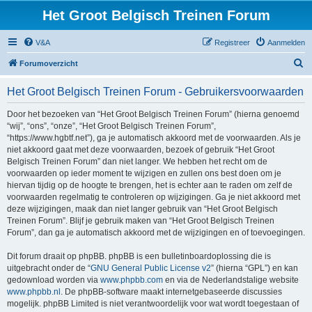
Het Groot Belgisch Treinen Forum
V&A
Registreer
Aanmelden
Z
Forumoverzicht
o
Het Groot Belgisch Treinen Forum - Gebruikersvoorwaarden
e
k
Door het bezoeken van “Het Groot Belgisch Treinen Forum” (hierna genoemd
“wij”, “ons”, “onze”, “Het Groot Belgisch Treinen Forum”,
“https://www.hgbtf.net”), ga je automatisch akkoord met de voorwaarden. Als je
niet akkoord gaat met deze voorwaarden, bezoek of gebruik “Het Groot
Belgisch Treinen Forum” dan niet langer. We hebben het recht om de
voorwaarden op ieder moment te wijzigen en zullen ons best doen om je
hiervan tijdig op de hoogte te brengen, het is echter aan te raden om zelf de
voorwaarden regelmatig te controleren op wijzigingen. Ga je niet akkoord met
deze wijzigingen, maak dan niet langer gebruik van “Het Groot Belgisch
Treinen Forum”. Blijf je gebruik maken van “Het Groot Belgisch Treinen
Forum”, dan ga je automatisch akkoord met de wijzigingen en of toevoegingen.
Dit forum draait op phpBB. phpBB is een bulletinboardoplossing die is
uitgebracht onder de “
GNU General Public License v2
” (hierna “GPL”) en kan
gedownload worden via
www.phpbb.com
en via de Nederlandstalige website
www.phpbb.nl
. De phpBB-software maakt internetgebaseerde discussies
mogelijk. phpBB Limited is niet verantwoordelijk voor wat wordt toegestaan of