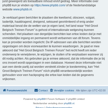
juist geweigerd als toelaatbare inhoud en/of gedrag. Meer informatie over
phpBB kun je vinden op
https://www.phpbb.com/
of de Nederlandstalige
website
www.phpbb.nl
.
Je verklaart geen berichten te plaatsen die kwetsend, obsceen, vulgair,
lasterlijk, haatdragend, dreigend, seksueel georiënteerd of enig ander
materiaal bevat die de wetten van je eigen land, het land waar “Het Groot
Belgisch Treinen Forum” is gehost of internationale wetgeving kunnen
schenden. Het plaatsen van dergelijke berichten kan ertoe leiden dat je met
onmiddellijke ingang en permanent wordt verbannen van dit forum. Tevens
kan je provider worden ingelicht. De IP-adressen van alle berichten worden
opgeslagen om deze voorwaarden te kunnen waarborgen. Je gaat er mee
akkoord dat “Het Groot Belgisch Treinen Forum” het recht heeft om ieder
onderwerp te verwijderen, te wijzigen, te sluiten of te verplaatsen wanneer zij
dit nodig achten. Als gebruiker ga je ermee akkoord, dat de informatie die je bij
ons invoert wordt opgeslagen in een database. Hoewel deze informatie niet
aan een derde partij zal worden verstrekt zónder je toestemming, kan “Het
Groot Belgisch Treinen Forum” nóch phpBB verantwoordelijk worden
gehouden voor een hackpoging die ertoe kan leiden dat de gegevens
vrijkomen.
Forumoverzicht
Contact
Verwijder cookies
Alle tijden zijn
UTC+02:00
Powered by
phpBB
® Forum Software © phpBB Limited
Nederlandse vertaling door
phpBB.nl
.
Privacy
|
Gebruikersvoorwaarden