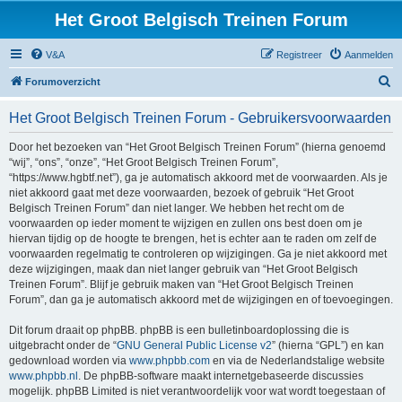
Het Groot Belgisch Treinen Forum
V&A
Registreer
Aanmelden
Z
Forumoverzicht
o
Het Groot Belgisch Treinen Forum - Gebruikersvoorwaarden
e
k
Door het bezoeken van “Het Groot Belgisch Treinen Forum” (hierna genoemd
“wij”, “ons”, “onze”, “Het Groot Belgisch Treinen Forum”,
“https://www.hgbtf.net”), ga je automatisch akkoord met de voorwaarden. Als je
niet akkoord gaat met deze voorwaarden, bezoek of gebruik “Het Groot
Belgisch Treinen Forum” dan niet langer. We hebben het recht om de
voorwaarden op ieder moment te wijzigen en zullen ons best doen om je
hiervan tijdig op de hoogte te brengen, het is echter aan te raden om zelf de
voorwaarden regelmatig te controleren op wijzigingen. Ga je niet akkoord met
deze wijzigingen, maak dan niet langer gebruik van “Het Groot Belgisch
Treinen Forum”. Blijf je gebruik maken van “Het Groot Belgisch Treinen
Forum”, dan ga je automatisch akkoord met de wijzigingen en of toevoegingen.
Dit forum draait op phpBB. phpBB is een bulletinboardoplossing die is
uitgebracht onder de “
GNU General Public License v2
” (hierna “GPL”) en kan
gedownload worden via
www.phpbb.com
en via de Nederlandstalige website
www.phpbb.nl
. De phpBB-software maakt internetgebaseerde discussies
mogelijk. phpBB Limited is niet verantwoordelijk voor wat wordt toegestaan of