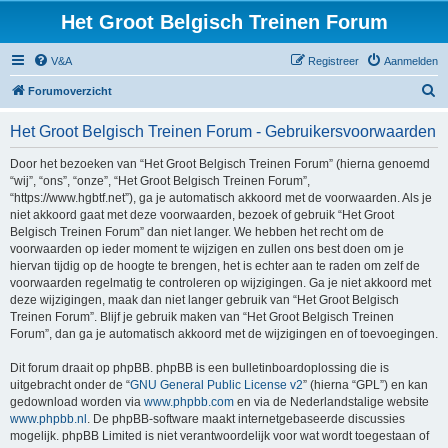
Het Groot Belgisch Treinen Forum
V&A
Registreer
Aanmelden
Z
Forumoverzicht
o
Het Groot Belgisch Treinen Forum - Gebruikersvoorwaarden
e
k
Door het bezoeken van “Het Groot Belgisch Treinen Forum” (hierna genoemd
“wij”, “ons”, “onze”, “Het Groot Belgisch Treinen Forum”,
“https://www.hgbtf.net”), ga je automatisch akkoord met de voorwaarden. Als je
niet akkoord gaat met deze voorwaarden, bezoek of gebruik “Het Groot
Belgisch Treinen Forum” dan niet langer. We hebben het recht om de
voorwaarden op ieder moment te wijzigen en zullen ons best doen om je
hiervan tijdig op de hoogte te brengen, het is echter aan te raden om zelf de
voorwaarden regelmatig te controleren op wijzigingen. Ga je niet akkoord met
deze wijzigingen, maak dan niet langer gebruik van “Het Groot Belgisch
Treinen Forum”. Blijf je gebruik maken van “Het Groot Belgisch Treinen
Forum”, dan ga je automatisch akkoord met de wijzigingen en of toevoegingen.
Dit forum draait op phpBB. phpBB is een bulletinboardoplossing die is
uitgebracht onder de “
GNU General Public License v2
” (hierna “GPL”) en kan
gedownload worden via
www.phpbb.com
en via de Nederlandstalige website
www.phpbb.nl
. De phpBB-software maakt internetgebaseerde discussies
mogelijk. phpBB Limited is niet verantwoordelijk voor wat wordt toegestaan of