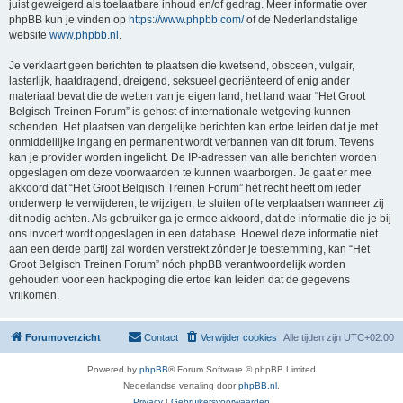
juist geweigerd als toelaatbare inhoud en/of gedrag. Meer informatie over
phpBB kun je vinden op
https://www.phpbb.com/
of de Nederlandstalige
website
www.phpbb.nl
.
Je verklaart geen berichten te plaatsen die kwetsend, obsceen, vulgair,
lasterlijk, haatdragend, dreigend, seksueel georiënteerd of enig ander
materiaal bevat die de wetten van je eigen land, het land waar “Het Groot
Belgisch Treinen Forum” is gehost of internationale wetgeving kunnen
schenden. Het plaatsen van dergelijke berichten kan ertoe leiden dat je met
onmiddellijke ingang en permanent wordt verbannen van dit forum. Tevens
kan je provider worden ingelicht. De IP-adressen van alle berichten worden
opgeslagen om deze voorwaarden te kunnen waarborgen. Je gaat er mee
akkoord dat “Het Groot Belgisch Treinen Forum” het recht heeft om ieder
onderwerp te verwijderen, te wijzigen, te sluiten of te verplaatsen wanneer zij
dit nodig achten. Als gebruiker ga je ermee akkoord, dat de informatie die je bij
ons invoert wordt opgeslagen in een database. Hoewel deze informatie niet
aan een derde partij zal worden verstrekt zónder je toestemming, kan “Het
Groot Belgisch Treinen Forum” nóch phpBB verantwoordelijk worden
gehouden voor een hackpoging die ertoe kan leiden dat de gegevens
vrijkomen.
Forumoverzicht
Contact
Verwijder cookies
Alle tijden zijn
UTC+02:00
Powered by
phpBB
® Forum Software © phpBB Limited
Nederlandse vertaling door
phpBB.nl
.
Privacy
|
Gebruikersvoorwaarden