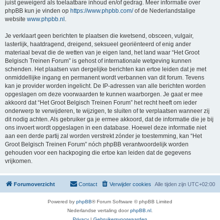
juist geweigerd als toelaatbare inhoud en/of gedrag. Meer informatie over
phpBB kun je vinden op
https://www.phpbb.com/
of de Nederlandstalige
website
www.phpbb.nl
.
Je verklaart geen berichten te plaatsen die kwetsend, obsceen, vulgair,
lasterlijk, haatdragend, dreigend, seksueel georiënteerd of enig ander
materiaal bevat die de wetten van je eigen land, het land waar “Het Groot
Belgisch Treinen Forum” is gehost of internationale wetgeving kunnen
schenden. Het plaatsen van dergelijke berichten kan ertoe leiden dat je met
onmiddellijke ingang en permanent wordt verbannen van dit forum. Tevens
kan je provider worden ingelicht. De IP-adressen van alle berichten worden
opgeslagen om deze voorwaarden te kunnen waarborgen. Je gaat er mee
akkoord dat “Het Groot Belgisch Treinen Forum” het recht heeft om ieder
onderwerp te verwijderen, te wijzigen, te sluiten of te verplaatsen wanneer zij
dit nodig achten. Als gebruiker ga je ermee akkoord, dat de informatie die je bij
ons invoert wordt opgeslagen in een database. Hoewel deze informatie niet
aan een derde partij zal worden verstrekt zónder je toestemming, kan “Het
Groot Belgisch Treinen Forum” nóch phpBB verantwoordelijk worden
gehouden voor een hackpoging die ertoe kan leiden dat de gegevens
vrijkomen.
Forumoverzicht
Contact
Verwijder cookies
Alle tijden zijn
UTC+02:00
Powered by
phpBB
® Forum Software © phpBB Limited
Nederlandse vertaling door
phpBB.nl
.
Privacy
|
Gebruikersvoorwaarden