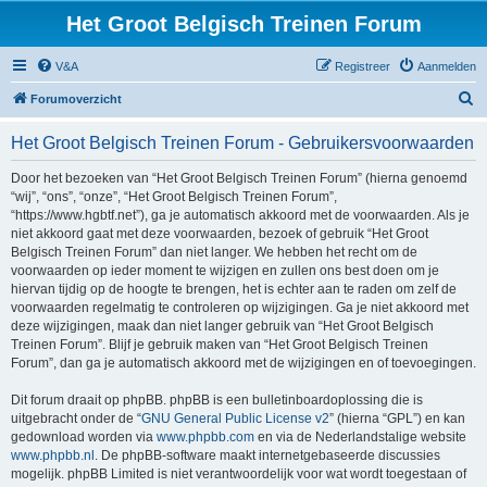
Het Groot Belgisch Treinen Forum
V&A
Registreer
Aanmelden
Z
Forumoverzicht
o
Het Groot Belgisch Treinen Forum - Gebruikersvoorwaarden
e
k
Door het bezoeken van “Het Groot Belgisch Treinen Forum” (hierna genoemd
“wij”, “ons”, “onze”, “Het Groot Belgisch Treinen Forum”,
“https://www.hgbtf.net”), ga je automatisch akkoord met de voorwaarden. Als je
niet akkoord gaat met deze voorwaarden, bezoek of gebruik “Het Groot
Belgisch Treinen Forum” dan niet langer. We hebben het recht om de
voorwaarden op ieder moment te wijzigen en zullen ons best doen om je
hiervan tijdig op de hoogte te brengen, het is echter aan te raden om zelf de
voorwaarden regelmatig te controleren op wijzigingen. Ga je niet akkoord met
deze wijzigingen, maak dan niet langer gebruik van “Het Groot Belgisch
Treinen Forum”. Blijf je gebruik maken van “Het Groot Belgisch Treinen
Forum”, dan ga je automatisch akkoord met de wijzigingen en of toevoegingen.
Dit forum draait op phpBB. phpBB is een bulletinboardoplossing die is
uitgebracht onder de “
GNU General Public License v2
” (hierna “GPL”) en kan
gedownload worden via
www.phpbb.com
en via de Nederlandstalige website
www.phpbb.nl
. De phpBB-software maakt internetgebaseerde discussies
mogelijk. phpBB Limited is niet verantwoordelijk voor wat wordt toegestaan of