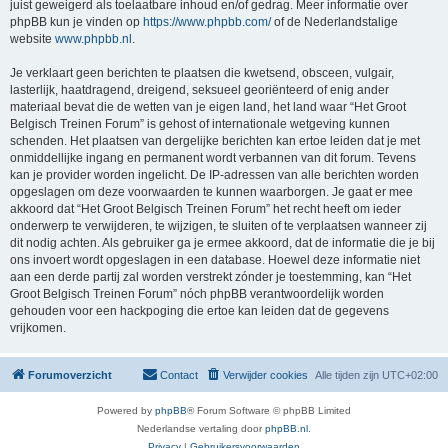
juist geweigerd als toelaatbare inhoud en/of gedrag. Meer informatie over
phpBB kun je vinden op
https://www.phpbb.com/
of de Nederlandstalige
website
www.phpbb.nl
.
Je verklaart geen berichten te plaatsen die kwetsend, obsceen, vulgair,
lasterlijk, haatdragend, dreigend, seksueel georiënteerd of enig ander
materiaal bevat die de wetten van je eigen land, het land waar “Het Groot
Belgisch Treinen Forum” is gehost of internationale wetgeving kunnen
schenden. Het plaatsen van dergelijke berichten kan ertoe leiden dat je met
onmiddellijke ingang en permanent wordt verbannen van dit forum. Tevens
kan je provider worden ingelicht. De IP-adressen van alle berichten worden
opgeslagen om deze voorwaarden te kunnen waarborgen. Je gaat er mee
akkoord dat “Het Groot Belgisch Treinen Forum” het recht heeft om ieder
onderwerp te verwijderen, te wijzigen, te sluiten of te verplaatsen wanneer zij
dit nodig achten. Als gebruiker ga je ermee akkoord, dat de informatie die je bij
ons invoert wordt opgeslagen in een database. Hoewel deze informatie niet
aan een derde partij zal worden verstrekt zónder je toestemming, kan “Het
Groot Belgisch Treinen Forum” nóch phpBB verantwoordelijk worden
gehouden voor een hackpoging die ertoe kan leiden dat de gegevens
vrijkomen.
Forumoverzicht
Contact
Verwijder cookies
Alle tijden zijn
UTC+02:00
Powered by
phpBB
® Forum Software © phpBB Limited
Nederlandse vertaling door
phpBB.nl
.
Privacy
|
Gebruikersvoorwaarden