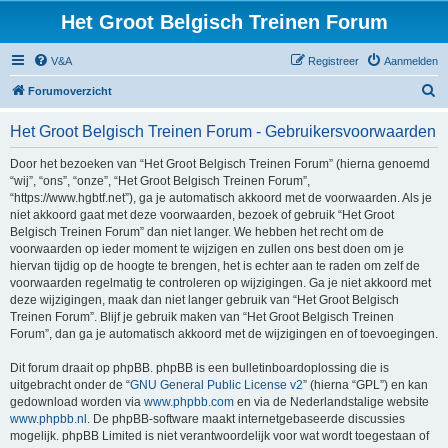
Het Groot Belgisch Treinen Forum
V&A
Registreer
Aanmelden
Z
Forumoverzicht
o
Het Groot Belgisch Treinen Forum - Gebruikersvoorwaarden
e
k
Door het bezoeken van “Het Groot Belgisch Treinen Forum” (hierna genoemd
“wij”, “ons”, “onze”, “Het Groot Belgisch Treinen Forum”,
“https://www.hgbtf.net”), ga je automatisch akkoord met de voorwaarden. Als je
niet akkoord gaat met deze voorwaarden, bezoek of gebruik “Het Groot
Belgisch Treinen Forum” dan niet langer. We hebben het recht om de
voorwaarden op ieder moment te wijzigen en zullen ons best doen om je
hiervan tijdig op de hoogte te brengen, het is echter aan te raden om zelf de
voorwaarden regelmatig te controleren op wijzigingen. Ga je niet akkoord met
deze wijzigingen, maak dan niet langer gebruik van “Het Groot Belgisch
Treinen Forum”. Blijf je gebruik maken van “Het Groot Belgisch Treinen
Forum”, dan ga je automatisch akkoord met de wijzigingen en of toevoegingen.
Dit forum draait op phpBB. phpBB is een bulletinboardoplossing die is
uitgebracht onder de “
GNU General Public License v2
” (hierna “GPL”) en kan
gedownload worden via
www.phpbb.com
en via de Nederlandstalige website
www.phpbb.nl
. De phpBB-software maakt internetgebaseerde discussies
mogelijk. phpBB Limited is niet verantwoordelijk voor wat wordt toegestaan of