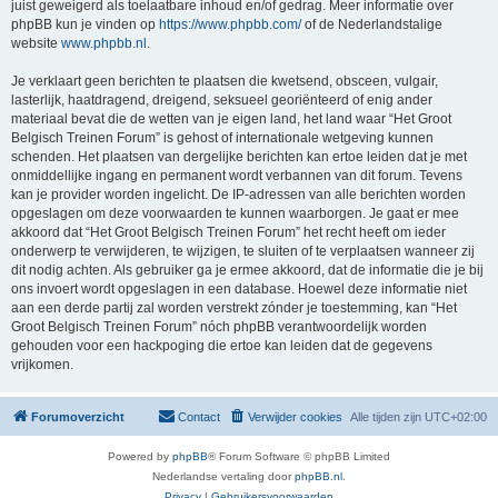
juist geweigerd als toelaatbare inhoud en/of gedrag. Meer informatie over
phpBB kun je vinden op
https://www.phpbb.com/
of de Nederlandstalige
website
www.phpbb.nl
.
Je verklaart geen berichten te plaatsen die kwetsend, obsceen, vulgair,
lasterlijk, haatdragend, dreigend, seksueel georiënteerd of enig ander
materiaal bevat die de wetten van je eigen land, het land waar “Het Groot
Belgisch Treinen Forum” is gehost of internationale wetgeving kunnen
schenden. Het plaatsen van dergelijke berichten kan ertoe leiden dat je met
onmiddellijke ingang en permanent wordt verbannen van dit forum. Tevens
kan je provider worden ingelicht. De IP-adressen van alle berichten worden
opgeslagen om deze voorwaarden te kunnen waarborgen. Je gaat er mee
akkoord dat “Het Groot Belgisch Treinen Forum” het recht heeft om ieder
onderwerp te verwijderen, te wijzigen, te sluiten of te verplaatsen wanneer zij
dit nodig achten. Als gebruiker ga je ermee akkoord, dat de informatie die je bij
ons invoert wordt opgeslagen in een database. Hoewel deze informatie niet
aan een derde partij zal worden verstrekt zónder je toestemming, kan “Het
Groot Belgisch Treinen Forum” nóch phpBB verantwoordelijk worden
gehouden voor een hackpoging die ertoe kan leiden dat de gegevens
vrijkomen.
Forumoverzicht
Contact
Verwijder cookies
Alle tijden zijn
UTC+02:00
Powered by
phpBB
® Forum Software © phpBB Limited
Nederlandse vertaling door
phpBB.nl
.
Privacy
|
Gebruikersvoorwaarden