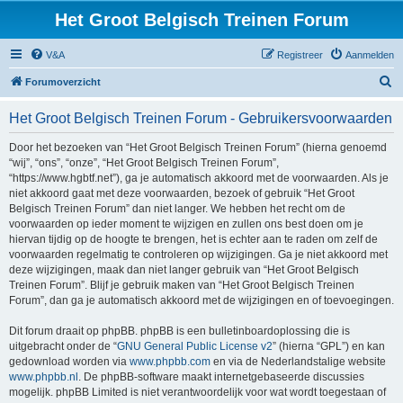
Het Groot Belgisch Treinen Forum
V&A
Registreer
Aanmelden
Z
Forumoverzicht
o
Het Groot Belgisch Treinen Forum - Gebruikersvoorwaarden
e
k
Door het bezoeken van “Het Groot Belgisch Treinen Forum” (hierna genoemd
“wij”, “ons”, “onze”, “Het Groot Belgisch Treinen Forum”,
“https://www.hgbtf.net”), ga je automatisch akkoord met de voorwaarden. Als je
niet akkoord gaat met deze voorwaarden, bezoek of gebruik “Het Groot
Belgisch Treinen Forum” dan niet langer. We hebben het recht om de
voorwaarden op ieder moment te wijzigen en zullen ons best doen om je
hiervan tijdig op de hoogte te brengen, het is echter aan te raden om zelf de
voorwaarden regelmatig te controleren op wijzigingen. Ga je niet akkoord met
deze wijzigingen, maak dan niet langer gebruik van “Het Groot Belgisch
Treinen Forum”. Blijf je gebruik maken van “Het Groot Belgisch Treinen
Forum”, dan ga je automatisch akkoord met de wijzigingen en of toevoegingen.
Dit forum draait op phpBB. phpBB is een bulletinboardoplossing die is
uitgebracht onder de “
GNU General Public License v2
” (hierna “GPL”) en kan
gedownload worden via
www.phpbb.com
en via de Nederlandstalige website
www.phpbb.nl
. De phpBB-software maakt internetgebaseerde discussies
mogelijk. phpBB Limited is niet verantwoordelijk voor wat wordt toegestaan of