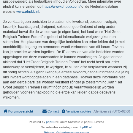
juist geweigerd als toelaatbare inhoud en/of gedrag. Meer informatie over
phpBB kun je vinden op
https://www.phpbb.com/
of de Nederlandstalige
website
www.phpbb.nl
.
Je verklaart geen berichten te plaatsen die kwetsend, obsceen, vulgair,
lasterlijk, haatdragend, dreigend, seksueel georiënteerd of enig ander
materiaal bevat die de wetten van je eigen land, het land waar “Het Groot
Belgisch Treinen Forum” is gehost of internationale wetgeving kunnen
schenden. Het plaatsen van dergelijke berichten kan ertoe leiden dat je met
onmiddellijke ingang en permanent wordt verbannen van dit forum. Tevens
kan je provider worden ingelicht. De IP-adressen van alle berichten worden
opgeslagen om deze voorwaarden te kunnen waarborgen. Je gaat er mee
akkoord dat “Het Groot Belgisch Treinen Forum” het recht heeft om ieder
onderwerp te verwijderen, te wijzigen, te sluiten of te verplaatsen wanneer zij
dit nodig achten. Als gebruiker ga je ermee akkoord, dat de informatie die je bij
ons invoert wordt opgeslagen in een database. Hoewel deze informatie niet
aan een derde partij zal worden verstrekt zónder je toestemming, kan “Het
Groot Belgisch Treinen Forum” nóch phpBB verantwoordelijk worden
gehouden voor een hackpoging die ertoe kan leiden dat de gegevens
vrijkomen.
Forumoverzicht
Contact
Verwijder cookies
Alle tijden zijn
UTC+02:00
Powered by
phpBB
® Forum Software © phpBB Limited
Nederlandse vertaling door
phpBB.nl
.
Privacy
|
Gebruikersvoorwaarden