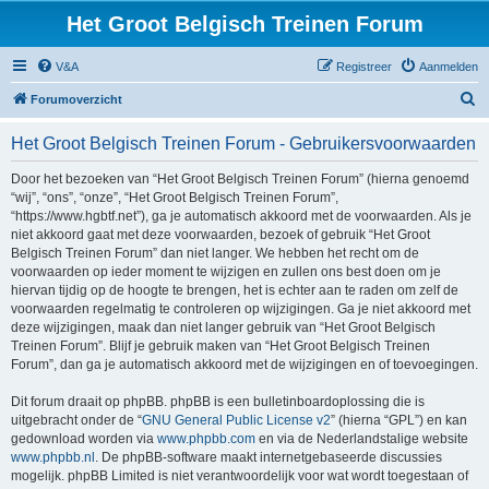
Het Groot Belgisch Treinen Forum
V&A
Registreer
Aanmelden
Z
Forumoverzicht
o
Het Groot Belgisch Treinen Forum - Gebruikersvoorwaarden
e
k
Door het bezoeken van “Het Groot Belgisch Treinen Forum” (hierna genoemd
“wij”, “ons”, “onze”, “Het Groot Belgisch Treinen Forum”,
“https://www.hgbtf.net”), ga je automatisch akkoord met de voorwaarden. Als je
niet akkoord gaat met deze voorwaarden, bezoek of gebruik “Het Groot
Belgisch Treinen Forum” dan niet langer. We hebben het recht om de
voorwaarden op ieder moment te wijzigen en zullen ons best doen om je
hiervan tijdig op de hoogte te brengen, het is echter aan te raden om zelf de
voorwaarden regelmatig te controleren op wijzigingen. Ga je niet akkoord met
deze wijzigingen, maak dan niet langer gebruik van “Het Groot Belgisch
Treinen Forum”. Blijf je gebruik maken van “Het Groot Belgisch Treinen
Forum”, dan ga je automatisch akkoord met de wijzigingen en of toevoegingen.
Dit forum draait op phpBB. phpBB is een bulletinboardoplossing die is
uitgebracht onder de “
GNU General Public License v2
” (hierna “GPL”) en kan
gedownload worden via
www.phpbb.com
en via de Nederlandstalige website
www.phpbb.nl
. De phpBB-software maakt internetgebaseerde discussies
mogelijk. phpBB Limited is niet verantwoordelijk voor wat wordt toegestaan of