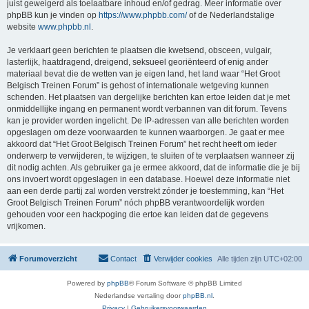
juist geweigerd als toelaatbare inhoud en/of gedrag. Meer informatie over
phpBB kun je vinden op
https://www.phpbb.com/
of de Nederlandstalige
website
www.phpbb.nl
.
Je verklaart geen berichten te plaatsen die kwetsend, obsceen, vulgair,
lasterlijk, haatdragend, dreigend, seksueel georiënteerd of enig ander
materiaal bevat die de wetten van je eigen land, het land waar “Het Groot
Belgisch Treinen Forum” is gehost of internationale wetgeving kunnen
schenden. Het plaatsen van dergelijke berichten kan ertoe leiden dat je met
onmiddellijke ingang en permanent wordt verbannen van dit forum. Tevens
kan je provider worden ingelicht. De IP-adressen van alle berichten worden
opgeslagen om deze voorwaarden te kunnen waarborgen. Je gaat er mee
akkoord dat “Het Groot Belgisch Treinen Forum” het recht heeft om ieder
onderwerp te verwijderen, te wijzigen, te sluiten of te verplaatsen wanneer zij
dit nodig achten. Als gebruiker ga je ermee akkoord, dat de informatie die je bij
ons invoert wordt opgeslagen in een database. Hoewel deze informatie niet
aan een derde partij zal worden verstrekt zónder je toestemming, kan “Het
Groot Belgisch Treinen Forum” nóch phpBB verantwoordelijk worden
gehouden voor een hackpoging die ertoe kan leiden dat de gegevens
vrijkomen.
Forumoverzicht
Contact
Verwijder cookies
Alle tijden zijn
UTC+02:00
Powered by
phpBB
® Forum Software © phpBB Limited
Nederlandse vertaling door
phpBB.nl
.
Privacy
|
Gebruikersvoorwaarden