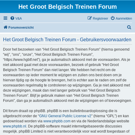
Het Groot Belgisch Treinen Forum
V&A
Registreer
Aanmelden
Z
Forumoverzicht
o
Het Groot Belgisch Treinen Forum - Gebruikersvoorwaarden
e
k
Door het bezoeken van “Het Groot Belgisch Treinen Forum” (hierna genoemd
“wij”, “ons”, “onze”, “Het Groot Belgisch Treinen Forum”,
“https://www.hgbtf.net”), ga je automatisch akkoord met de voorwaarden. Als je
niet akkoord gaat met deze voorwaarden, bezoek of gebruik “Het Groot
Belgisch Treinen Forum” dan niet langer. We hebben het recht om de
voorwaarden op ieder moment te wijzigen en zullen ons best doen om je
hiervan tijdig op de hoogte te brengen, het is echter aan te raden om zelf de
voorwaarden regelmatig te controleren op wijzigingen. Ga je niet akkoord met
deze wijzigingen, maak dan niet langer gebruik van “Het Groot Belgisch
Treinen Forum”. Blijf je gebruik maken van “Het Groot Belgisch Treinen
Forum”, dan ga je automatisch akkoord met de wijzigingen en of toevoegingen.
Dit forum draait op phpBB. phpBB is een bulletinboardoplossing die is
uitgebracht onder de “
GNU General Public License v2
” (hierna “GPL”) en kan
gedownload worden via
www.phpbb.com
en via de Nederlandstalige website
www.phpbb.nl
. De phpBB-software maakt internetgebaseerde discussies
mogelijk. phpBB Limited is niet verantwoordelijk voor wat wordt toegestaan of