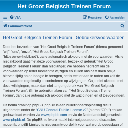
Het Groot Belgisch Treinen Forum
V&A
Registreer
Aanmelden
Z
Forumoverzicht
o
Het Groot Belgisch Treinen Forum - Gebruikersvoorwaarden
e
k
Door het bezoeken van “Het Groot Belgisch Treinen Forum” (hierna genoemd
“wij”, “ons”, “onze”, “Het Groot Belgisch Treinen Forum”,
“https://www.hgbtf.net”), ga je automatisch akkoord met de voorwaarden. Als je
niet akkoord gaat met deze voorwaarden, bezoek of gebruik “Het Groot
Belgisch Treinen Forum” dan niet langer. We hebben het recht om de
voorwaarden op ieder moment te wijzigen en zullen ons best doen om je
hiervan tijdig op de hoogte te brengen, het is echter aan te raden om zelf de
voorwaarden regelmatig te controleren op wijzigingen. Ga je niet akkoord met
deze wijzigingen, maak dan niet langer gebruik van “Het Groot Belgisch
Treinen Forum”. Blijf je gebruik maken van “Het Groot Belgisch Treinen
Forum”, dan ga je automatisch akkoord met de wijzigingen en of toevoegingen.
Dit forum draait op phpBB. phpBB is een bulletinboardoplossing die is
uitgebracht onder de “
GNU General Public License v2
” (hierna “GPL”) en kan
gedownload worden via
www.phpbb.com
en via de Nederlandstalige website
www.phpbb.nl
. De phpBB-software maakt internetgebaseerde discussies
mogelijk. phpBB Limited is niet verantwoordelijk voor wat wordt toegestaan of