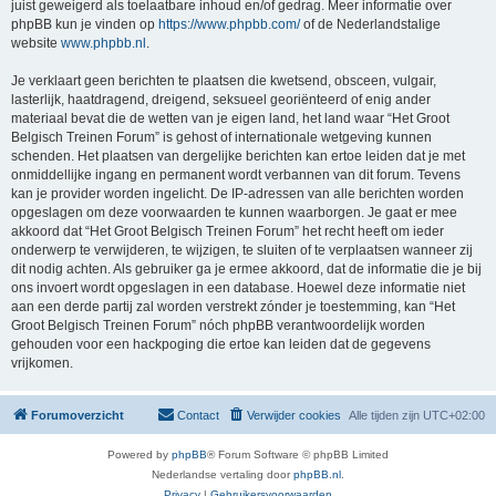
juist geweigerd als toelaatbare inhoud en/of gedrag. Meer informatie over
phpBB kun je vinden op
https://www.phpbb.com/
of de Nederlandstalige
website
www.phpbb.nl
.
Je verklaart geen berichten te plaatsen die kwetsend, obsceen, vulgair,
lasterlijk, haatdragend, dreigend, seksueel georiënteerd of enig ander
materiaal bevat die de wetten van je eigen land, het land waar “Het Groot
Belgisch Treinen Forum” is gehost of internationale wetgeving kunnen
schenden. Het plaatsen van dergelijke berichten kan ertoe leiden dat je met
onmiddellijke ingang en permanent wordt verbannen van dit forum. Tevens
kan je provider worden ingelicht. De IP-adressen van alle berichten worden
opgeslagen om deze voorwaarden te kunnen waarborgen. Je gaat er mee
akkoord dat “Het Groot Belgisch Treinen Forum” het recht heeft om ieder
onderwerp te verwijderen, te wijzigen, te sluiten of te verplaatsen wanneer zij
dit nodig achten. Als gebruiker ga je ermee akkoord, dat de informatie die je bij
ons invoert wordt opgeslagen in een database. Hoewel deze informatie niet
aan een derde partij zal worden verstrekt zónder je toestemming, kan “Het
Groot Belgisch Treinen Forum” nóch phpBB verantwoordelijk worden
gehouden voor een hackpoging die ertoe kan leiden dat de gegevens
vrijkomen.
Forumoverzicht
Contact
Verwijder cookies
Alle tijden zijn
UTC+02:00
Powered by
phpBB
® Forum Software © phpBB Limited
Nederlandse vertaling door
phpBB.nl
.
Privacy
|
Gebruikersvoorwaarden