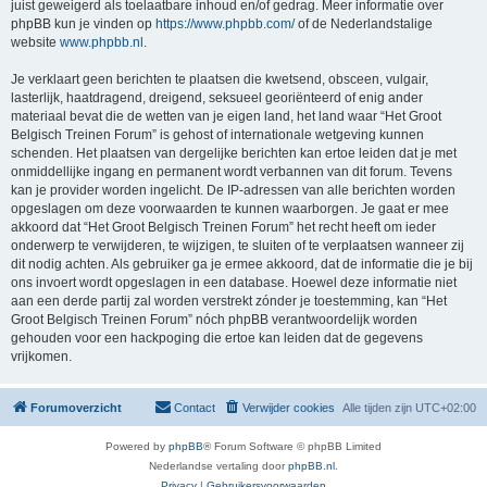
juist geweigerd als toelaatbare inhoud en/of gedrag. Meer informatie over
phpBB kun je vinden op
https://www.phpbb.com/
of de Nederlandstalige
website
www.phpbb.nl
.
Je verklaart geen berichten te plaatsen die kwetsend, obsceen, vulgair,
lasterlijk, haatdragend, dreigend, seksueel georiënteerd of enig ander
materiaal bevat die de wetten van je eigen land, het land waar “Het Groot
Belgisch Treinen Forum” is gehost of internationale wetgeving kunnen
schenden. Het plaatsen van dergelijke berichten kan ertoe leiden dat je met
onmiddellijke ingang en permanent wordt verbannen van dit forum. Tevens
kan je provider worden ingelicht. De IP-adressen van alle berichten worden
opgeslagen om deze voorwaarden te kunnen waarborgen. Je gaat er mee
akkoord dat “Het Groot Belgisch Treinen Forum” het recht heeft om ieder
onderwerp te verwijderen, te wijzigen, te sluiten of te verplaatsen wanneer zij
dit nodig achten. Als gebruiker ga je ermee akkoord, dat de informatie die je bij
ons invoert wordt opgeslagen in een database. Hoewel deze informatie niet
aan een derde partij zal worden verstrekt zónder je toestemming, kan “Het
Groot Belgisch Treinen Forum” nóch phpBB verantwoordelijk worden
gehouden voor een hackpoging die ertoe kan leiden dat de gegevens
vrijkomen.
Forumoverzicht
Contact
Verwijder cookies
Alle tijden zijn
UTC+02:00
Powered by
phpBB
® Forum Software © phpBB Limited
Nederlandse vertaling door
phpBB.nl
.
Privacy
|
Gebruikersvoorwaarden