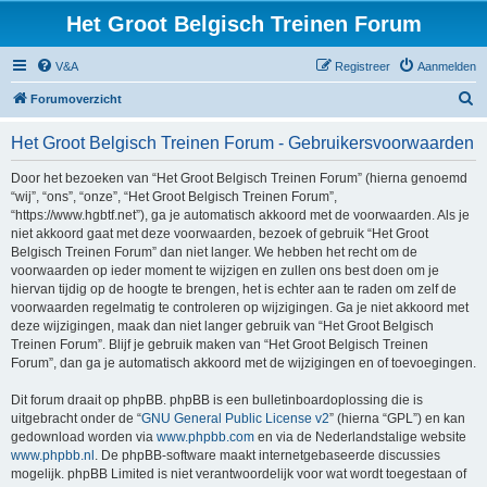
Het Groot Belgisch Treinen Forum
V&A
Registreer
Aanmelden
Z
Forumoverzicht
o
Het Groot Belgisch Treinen Forum - Gebruikersvoorwaarden
e
k
Door het bezoeken van “Het Groot Belgisch Treinen Forum” (hierna genoemd
“wij”, “ons”, “onze”, “Het Groot Belgisch Treinen Forum”,
“https://www.hgbtf.net”), ga je automatisch akkoord met de voorwaarden. Als je
niet akkoord gaat met deze voorwaarden, bezoek of gebruik “Het Groot
Belgisch Treinen Forum” dan niet langer. We hebben het recht om de
voorwaarden op ieder moment te wijzigen en zullen ons best doen om je
hiervan tijdig op de hoogte te brengen, het is echter aan te raden om zelf de
voorwaarden regelmatig te controleren op wijzigingen. Ga je niet akkoord met
deze wijzigingen, maak dan niet langer gebruik van “Het Groot Belgisch
Treinen Forum”. Blijf je gebruik maken van “Het Groot Belgisch Treinen
Forum”, dan ga je automatisch akkoord met de wijzigingen en of toevoegingen.
Dit forum draait op phpBB. phpBB is een bulletinboardoplossing die is
uitgebracht onder de “
GNU General Public License v2
” (hierna “GPL”) en kan
gedownload worden via
www.phpbb.com
en via de Nederlandstalige website
www.phpbb.nl
. De phpBB-software maakt internetgebaseerde discussies
mogelijk. phpBB Limited is niet verantwoordelijk voor wat wordt toegestaan of