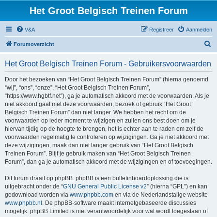
Het Groot Belgisch Treinen Forum
V&A
Registreer
Aanmelden
Z
Forumoverzicht
o
Het Groot Belgisch Treinen Forum - Gebruikersvoorwaarden
e
k
Door het bezoeken van “Het Groot Belgisch Treinen Forum” (hierna genoemd
“wij”, “ons”, “onze”, “Het Groot Belgisch Treinen Forum”,
“https://www.hgbtf.net”), ga je automatisch akkoord met de voorwaarden. Als je
niet akkoord gaat met deze voorwaarden, bezoek of gebruik “Het Groot
Belgisch Treinen Forum” dan niet langer. We hebben het recht om de
voorwaarden op ieder moment te wijzigen en zullen ons best doen om je
hiervan tijdig op de hoogte te brengen, het is echter aan te raden om zelf de
voorwaarden regelmatig te controleren op wijzigingen. Ga je niet akkoord met
deze wijzigingen, maak dan niet langer gebruik van “Het Groot Belgisch
Treinen Forum”. Blijf je gebruik maken van “Het Groot Belgisch Treinen
Forum”, dan ga je automatisch akkoord met de wijzigingen en of toevoegingen.
Dit forum draait op phpBB. phpBB is een bulletinboardoplossing die is
uitgebracht onder de “
GNU General Public License v2
” (hierna “GPL”) en kan
gedownload worden via
www.phpbb.com
en via de Nederlandstalige website
www.phpbb.nl
. De phpBB-software maakt internetgebaseerde discussies
mogelijk. phpBB Limited is niet verantwoordelijk voor wat wordt toegestaan of