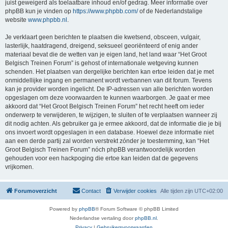
juist geweigerd als toelaatbare inhoud en/of gedrag. Meer informatie over
phpBB kun je vinden op
https://www.phpbb.com/
of de Nederlandstalige
website
www.phpbb.nl
.
Je verklaart geen berichten te plaatsen die kwetsend, obsceen, vulgair,
lasterlijk, haatdragend, dreigend, seksueel georiënteerd of enig ander
materiaal bevat die de wetten van je eigen land, het land waar “Het Groot
Belgisch Treinen Forum” is gehost of internationale wetgeving kunnen
schenden. Het plaatsen van dergelijke berichten kan ertoe leiden dat je met
onmiddellijke ingang en permanent wordt verbannen van dit forum. Tevens
kan je provider worden ingelicht. De IP-adressen van alle berichten worden
opgeslagen om deze voorwaarden te kunnen waarborgen. Je gaat er mee
akkoord dat “Het Groot Belgisch Treinen Forum” het recht heeft om ieder
onderwerp te verwijderen, te wijzigen, te sluiten of te verplaatsen wanneer zij
dit nodig achten. Als gebruiker ga je ermee akkoord, dat de informatie die je bij
ons invoert wordt opgeslagen in een database. Hoewel deze informatie niet
aan een derde partij zal worden verstrekt zónder je toestemming, kan “Het
Groot Belgisch Treinen Forum” nóch phpBB verantwoordelijk worden
gehouden voor een hackpoging die ertoe kan leiden dat de gegevens
vrijkomen.
Forumoverzicht
Contact
Verwijder cookies
Alle tijden zijn
UTC+02:00
Powered by
phpBB
® Forum Software © phpBB Limited
Nederlandse vertaling door
phpBB.nl
.
Privacy
|
Gebruikersvoorwaarden