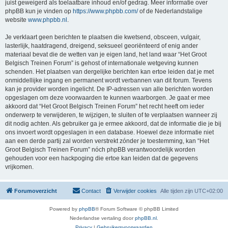
juist geweigerd als toelaatbare inhoud en/of gedrag. Meer informatie over
phpBB kun je vinden op
https://www.phpbb.com/
of de Nederlandstalige
website
www.phpbb.nl
.
Je verklaart geen berichten te plaatsen die kwetsend, obsceen, vulgair,
lasterlijk, haatdragend, dreigend, seksueel georiënteerd of enig ander
materiaal bevat die de wetten van je eigen land, het land waar “Het Groot
Belgisch Treinen Forum” is gehost of internationale wetgeving kunnen
schenden. Het plaatsen van dergelijke berichten kan ertoe leiden dat je met
onmiddellijke ingang en permanent wordt verbannen van dit forum. Tevens
kan je provider worden ingelicht. De IP-adressen van alle berichten worden
opgeslagen om deze voorwaarden te kunnen waarborgen. Je gaat er mee
akkoord dat “Het Groot Belgisch Treinen Forum” het recht heeft om ieder
onderwerp te verwijderen, te wijzigen, te sluiten of te verplaatsen wanneer zij
dit nodig achten. Als gebruiker ga je ermee akkoord, dat de informatie die je bij
ons invoert wordt opgeslagen in een database. Hoewel deze informatie niet
aan een derde partij zal worden verstrekt zónder je toestemming, kan “Het
Groot Belgisch Treinen Forum” nóch phpBB verantwoordelijk worden
gehouden voor een hackpoging die ertoe kan leiden dat de gegevens
vrijkomen.
Forumoverzicht
Contact
Verwijder cookies
Alle tijden zijn
UTC+02:00
Powered by
phpBB
® Forum Software © phpBB Limited
Nederlandse vertaling door
phpBB.nl
.
Privacy
|
Gebruikersvoorwaarden