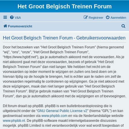
Het Groot Belgisch Treinen Forum
V&A
Registreer
Aanmelden
Z
Forumoverzicht
o
Het Groot Belgisch Treinen Forum - Gebruikersvoorwaarden
e
k
Door het bezoeken van “Het Groot Belgisch Treinen Forum” (hierna genoemd
“wij”, “ons”, “onze”, “Het Groot Belgisch Treinen Forum”,
“https://www.hgbtf.net”), ga je automatisch akkoord met de voorwaarden. Als je
niet akkoord gaat met deze voorwaarden, bezoek of gebruik “Het Groot
Belgisch Treinen Forum” dan niet langer. We hebben het recht om de
voorwaarden op ieder moment te wijzigen en zullen ons best doen om je
hiervan tijdig op de hoogte te brengen, het is echter aan te raden om zelf de
voorwaarden regelmatig te controleren op wijzigingen. Ga je niet akkoord met
deze wijzigingen, maak dan niet langer gebruik van “Het Groot Belgisch
Treinen Forum”. Blijf je gebruik maken van “Het Groot Belgisch Treinen
Forum”, dan ga je automatisch akkoord met de wijzigingen en of toevoegingen.
Dit forum draait op phpBB. phpBB is een bulletinboardoplossing die is
uitgebracht onder de “
GNU General Public License v2
” (hierna “GPL”) en kan
gedownload worden via
www.phpbb.com
en via de Nederlandstalige website
www.phpbb.nl
. De phpBB-software maakt internetgebaseerde discussies
mogelijk. phpBB Limited is niet verantwoordelijk voor wat wordt toegestaan of