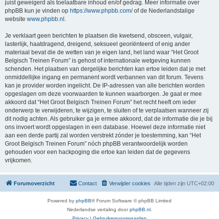
juist geweigerd als toelaatbare inhoud en/of gedrag. Meer informatie over
phpBB kun je vinden op
https://www.phpbb.com/
of de Nederlandstalige
website
www.phpbb.nl
.
Je verklaart geen berichten te plaatsen die kwetsend, obsceen, vulgair,
lasterlijk, haatdragend, dreigend, seksueel georiënteerd of enig ander
materiaal bevat die de wetten van je eigen land, het land waar “Het Groot
Belgisch Treinen Forum” is gehost of internationale wetgeving kunnen
schenden. Het plaatsen van dergelijke berichten kan ertoe leiden dat je met
onmiddellijke ingang en permanent wordt verbannen van dit forum. Tevens
kan je provider worden ingelicht. De IP-adressen van alle berichten worden
opgeslagen om deze voorwaarden te kunnen waarborgen. Je gaat er mee
akkoord dat “Het Groot Belgisch Treinen Forum” het recht heeft om ieder
onderwerp te verwijderen, te wijzigen, te sluiten of te verplaatsen wanneer zij
dit nodig achten. Als gebruiker ga je ermee akkoord, dat de informatie die je bij
ons invoert wordt opgeslagen in een database. Hoewel deze informatie niet
aan een derde partij zal worden verstrekt zónder je toestemming, kan “Het
Groot Belgisch Treinen Forum” nóch phpBB verantwoordelijk worden
gehouden voor een hackpoging die ertoe kan leiden dat de gegevens
vrijkomen.
Forumoverzicht
Contact
Verwijder cookies
Alle tijden zijn
UTC+02:00
Powered by
phpBB
® Forum Software © phpBB Limited
Nederlandse vertaling door
phpBB.nl
.
Privacy
|
Gebruikersvoorwaarden