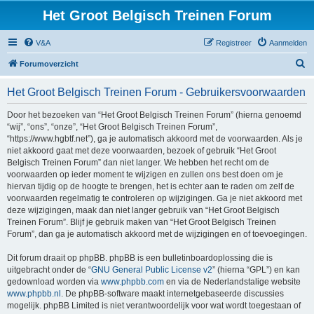
Het Groot Belgisch Treinen Forum
V&A
Registreer
Aanmelden
Z
Forumoverzicht
o
Het Groot Belgisch Treinen Forum - Gebruikersvoorwaarden
e
k
Door het bezoeken van “Het Groot Belgisch Treinen Forum” (hierna genoemd
“wij”, “ons”, “onze”, “Het Groot Belgisch Treinen Forum”,
“https://www.hgbtf.net”), ga je automatisch akkoord met de voorwaarden. Als je
niet akkoord gaat met deze voorwaarden, bezoek of gebruik “Het Groot
Belgisch Treinen Forum” dan niet langer. We hebben het recht om de
voorwaarden op ieder moment te wijzigen en zullen ons best doen om je
hiervan tijdig op de hoogte te brengen, het is echter aan te raden om zelf de
voorwaarden regelmatig te controleren op wijzigingen. Ga je niet akkoord met
deze wijzigingen, maak dan niet langer gebruik van “Het Groot Belgisch
Treinen Forum”. Blijf je gebruik maken van “Het Groot Belgisch Treinen
Forum”, dan ga je automatisch akkoord met de wijzigingen en of toevoegingen.
Dit forum draait op phpBB. phpBB is een bulletinboardoplossing die is
uitgebracht onder de “
GNU General Public License v2
” (hierna “GPL”) en kan
gedownload worden via
www.phpbb.com
en via de Nederlandstalige website
www.phpbb.nl
. De phpBB-software maakt internetgebaseerde discussies
mogelijk. phpBB Limited is niet verantwoordelijk voor wat wordt toegestaan of