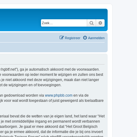
Zoek
Uitgebreid zoeken
Registreer
Aanmelden
w.hgbtf.net”), ga je automatisch akkoord met de voorwaarden.
de voorwaarden op ieder moment te wijzigen en zullen ons best
a je niet akkoord met deze wijzigingen, maak dan niet langer
et de wijzigingen en of toevoegingen.
 kan gedownload worden via
www.phpbb.com
en via de
k voor wat wordt toegestaan of juist geweigerd als toelaatbare
eriaal bevat die de wetten van je eigen land, het land waar “Het
at je met onmiddellijke ingang en permanent wordt verbannen
aarborgen. Je gaat er mee akkoord dat “Het Groot Belgisch
er ga je ermee akkoord, dat de informatie die je bij ons invoert