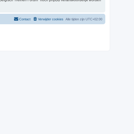
t Belgisch Treinen Forum” nóch phpBB verantwoordelijk worden
Contact
Verwijder cookies
Alle tijden zijn
UTC+02:00