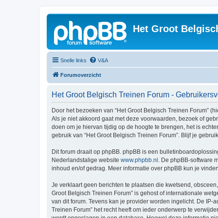
Het Groot Belgisc
Snelle links
V&A
Forumoverzicht
Het Groot Belgisch Treinen Forum - Gebruiker
Door het bezoeken van “Het Groot Belgisch Treinen Forum” (hie
Als je niet akkoord gaat met deze voorwaarden, bezoek of geb
doen om je hiervan tijdig op de hoogte te brengen, het is echt
gebruik van “Het Groot Belgisch Treinen Forum”. Blijf je gebr
Dit forum draait op phpBB. phpBB is een bulletinboardoplossing
Nederlandstalige website
www.phpbb.nl
. De phpBB-software ma
inhoud en/of gedrag. Meer informatie over phpBB kun je vinde
Je verklaart geen berichten te plaatsen die kwetsend, obsceen, 
Groot Belgisch Treinen Forum” is gehost of internationale wet
van dit forum. Tevens kan je provider worden ingelicht. De I
Treinen Forum” het recht heeft om ieder onderwerp te verwijderen