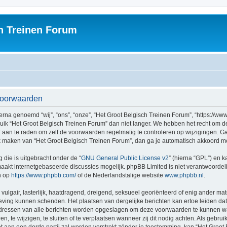
h Treinen Forum
svoorwaarden
rna genoemd “wij”, “ons”, “onze”, “Het Groot Belgisch Treinen Forum”, “https://ww
ruik “Het Groot Belgisch Treinen Forum” dan niet langer. We hebben het recht om 
er aan te raden om zelf de voorwaarden regelmatig te controleren op wijzigingen. G
uik maken van “Het Groot Belgisch Treinen Forum”, dan ga je automatisch akkoord m
 die is uitgebracht onder de “
GNU General Public License v2
” (hierna “GPL”) en
akt internetgebaseerde discussies mogelijk. phpBB Limited is niet verantwoordelij
n op
https://www.phpbb.com/
of de Nederlandstalige website
www.phpbb.nl
.
vulgair, lasterlijk, haatdragend, dreigend, seksueel georiënteerd of enig ander mat
geving kunnen schenden. Het plaatsen van dergelijke berichten kan ertoe leiden d
P-adressen van alle berichten worden opgeslagen om deze voorwaarden te kunnen w
, te wijzigen, te sluiten of te verplaatsen wanneer zij dit nodig achten. Als gebruik