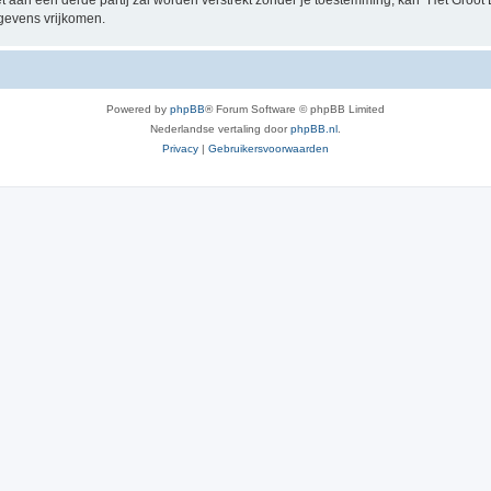
t aan een derde partij zal worden verstrekt zónder je toestemming, kan “Het Groo
gevens vrijkomen.
Powered by
phpBB
® Forum Software © phpBB Limited
Nederlandse vertaling door
phpBB.nl
.
Privacy
|
Gebruikersvoorwaarden