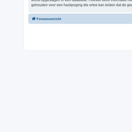
wordt opgeslagen in een database. Hoewel deze informatie nie
gehouden voor een hackpoging die ertoe kan leiden dat de ge
Forumoverzicht