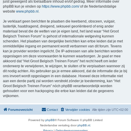
juist geweigerd als toelaatbare inhoud en/of gedrag. Meer informatie over
phpBB kun je vinden op
https://www.phpbb.com/
of de Nederlandstalige
website
www.phpbb.nl
.
Je verklaart geen berichten te plaatsen die kwetsend, obsceen, vulgair,
lasterlijk, haatdragend, dreigend, seksueel georiënteerd of enig ander
materiaal bevat die de wetten van je eigen land, het land waar “Het Groot
Belgisch Treinen Forum” is gehost of internationale wetgeving kunnen
schenden. Het plaatsen van dergelijke berichten kan ertoe leiden dat je met
onmiddellijke ingang en permanent wordt verbannen van dit forum. Tevens
kan je provider worden ingelicht. De IP-adressen van alle berichten worden
opgeslagen om deze voorwaarden te kunnen waarborgen. Je gaat er mee
akkoord dat “Het Groot Belgisch Treinen Forum” het recht heeft om ieder
onderwerp te verwijderen, te wijzigen, te sluiten of te verplaatsen wanneer zij
dit nodig achten. Als gebruiker ga je ermee akkoord, dat de informatie die je bij
ons invoert wordt opgeslagen in een database. Hoewel deze informatie niet
aan een derde partij zal worden verstrekt zónder je toestemming, kan “Het
Groot Belgisch Treinen Forum” nóch phpBB verantwoordelijk worden
gehouden voor een hackpoging die ertoe kan leiden dat de gegevens
vrijkomen.
Forumoverzicht
Contact
Verwijder cookies
Alle tijden zijn
UTC+02:00
Powered by
phpBB
® Forum Software © phpBB Limited
Nederlandse vertaling door
phpBB.nl
.
Privacy
|
Gebruikersvoorwaarden