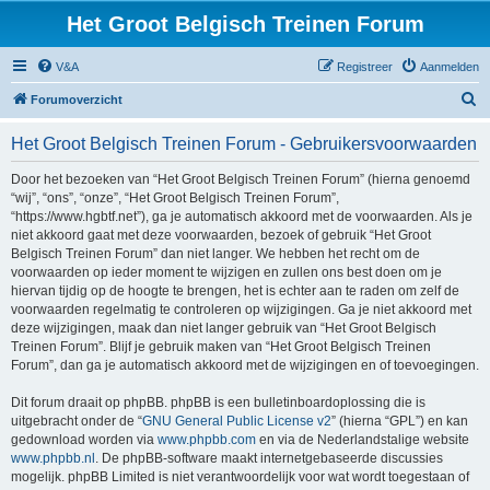
Het Groot Belgisch Treinen Forum
V&A
Registreer
Aanmelden
Z
Forumoverzicht
o
Het Groot Belgisch Treinen Forum - Gebruikersvoorwaarden
e
k
Door het bezoeken van “Het Groot Belgisch Treinen Forum” (hierna genoemd
“wij”, “ons”, “onze”, “Het Groot Belgisch Treinen Forum”,
“https://www.hgbtf.net”), ga je automatisch akkoord met de voorwaarden. Als je
niet akkoord gaat met deze voorwaarden, bezoek of gebruik “Het Groot
Belgisch Treinen Forum” dan niet langer. We hebben het recht om de
voorwaarden op ieder moment te wijzigen en zullen ons best doen om je
hiervan tijdig op de hoogte te brengen, het is echter aan te raden om zelf de
voorwaarden regelmatig te controleren op wijzigingen. Ga je niet akkoord met
deze wijzigingen, maak dan niet langer gebruik van “Het Groot Belgisch
Treinen Forum”. Blijf je gebruik maken van “Het Groot Belgisch Treinen
Forum”, dan ga je automatisch akkoord met de wijzigingen en of toevoegingen.
Dit forum draait op phpBB. phpBB is een bulletinboardoplossing die is
uitgebracht onder de “
GNU General Public License v2
” (hierna “GPL”) en kan
gedownload worden via
www.phpbb.com
en via de Nederlandstalige website
www.phpbb.nl
. De phpBB-software maakt internetgebaseerde discussies
mogelijk. phpBB Limited is niet verantwoordelijk voor wat wordt toegestaan of