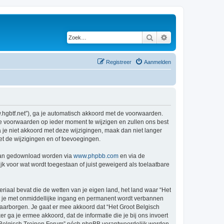
Zoek
Uitgebreid zoeken
Registreer
Aanmelden
w.hgbtf.net”), ga je automatisch akkoord met de voorwaarden.
de voorwaarden op ieder moment te wijzigen en zullen ons best
a je niet akkoord met deze wijzigingen, maak dan niet langer
et de wijzigingen en of toevoegingen.
 kan gedownload worden via
www.phpbb.com
en via de
k voor wat wordt toegestaan of juist geweigerd als toelaatbare
eriaal bevat die de wetten van je eigen land, het land waar “Het
at je met onmiddellijke ingang en permanent wordt verbannen
aarborgen. Je gaat er mee akkoord dat “Het Groot Belgisch
er ga je ermee akkoord, dat de informatie die je bij ons invoert