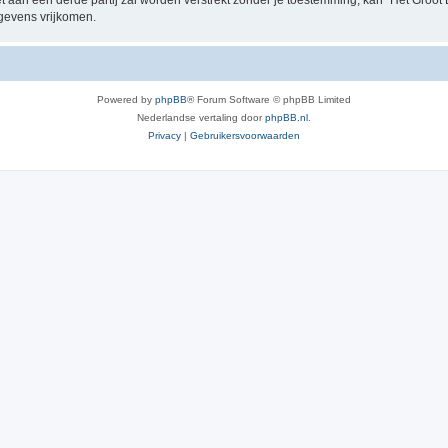
t aan een derde partij zal worden verstrekt zónder je toestemming, kan “Het Groo
gevens vrijkomen.
Powered by
phpBB
® Forum Software © phpBB Limited
Nederlandse vertaling door
phpBB.nl
.
Privacy
|
Gebruikersvoorwaarden