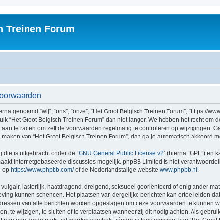
h Treinen Forum
svoorwaarden
rna genoemd “wij”, “ons”, “onze”, “Het Groot Belgisch Treinen Forum”, “https://ww
ruik “Het Groot Belgisch Treinen Forum” dan niet langer. We hebben het recht om 
er aan te raden om zelf de voorwaarden regelmatig te controleren op wijzigingen. G
uik maken van “Het Groot Belgisch Treinen Forum”, dan ga je automatisch akkoord m
 die is uitgebracht onder de “
GNU General Public License v2
” (hierna “GPL”) en
akt internetgebaseerde discussies mogelijk. phpBB Limited is niet verantwoordelij
n op
https://www.phpbb.com/
of de Nederlandstalige website
www.phpbb.nl
.
vulgair, lasterlijk, haatdragend, dreigend, seksueel georiënteerd of enig ander mat
geving kunnen schenden. Het plaatsen van dergelijke berichten kan ertoe leiden d
P-adressen van alle berichten worden opgeslagen om deze voorwaarden te kunnen w
, te wijzigen, te sluiten of te verplaatsen wanneer zij dit nodig achten. Als gebruik