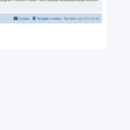
t Belgisch Treinen Forum” nóch phpBB verantwoordelijk worden
Contact
Verwijder cookies
Alle tijden zijn
UTC+02:00