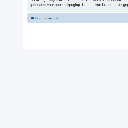
wordt opgeslagen in een database. Hoewel deze informatie nie
gehouden voor een hackpoging die ertoe kan leiden dat de ge
Forumoverzicht