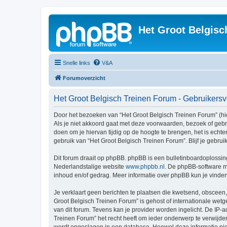
Het Groot Belgisc
Snelle links
V&A
Forumoverzicht
Het Groot Belgisch Treinen Forum - Gebruiker
Door het bezoeken van “Het Groot Belgisch Treinen Forum” (hie
Als je niet akkoord gaat met deze voorwaarden, bezoek of geb
doen om je hiervan tijdig op de hoogte te brengen, het is echt
gebruik van “Het Groot Belgisch Treinen Forum”. Blijf je gebr
Dit forum draait op phpBB. phpBB is een bulletinboardoplossing
Nederlandstalige website
www.phpbb.nl
. De phpBB-software ma
inhoud en/of gedrag. Meer informatie over phpBB kun je vinde
Je verklaart geen berichten te plaatsen die kwetsend, obsceen, 
Groot Belgisch Treinen Forum” is gehost of internationale wet
van dit forum. Tevens kan je provider worden ingelicht. De I
Treinen Forum” het recht heeft om ieder onderwerp te verwijderen