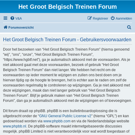
Het Groot Belgisch Treinen Forum
V&A
Registreer
Aanmelden
Z
Forumoverzicht
o
Het Groot Belgisch Treinen Forum - Gebruikersvoorwaarden
e
k
Door het bezoeken van “Het Groot Belgisch Treinen Forum” (hierna genoemd
“wij”, “ons”, “onze”, “Het Groot Belgisch Treinen Forum”,
“https://www.hgbtf.net”), ga je automatisch akkoord met de voorwaarden. Als je
niet akkoord gaat met deze voorwaarden, bezoek of gebruik “Het Groot
Belgisch Treinen Forum” dan niet langer. We hebben het recht om de
voorwaarden op ieder moment te wijzigen en zullen ons best doen om je
hiervan tijdig op de hoogte te brengen, het is echter aan te raden om zelf de
voorwaarden regelmatig te controleren op wijzigingen. Ga je niet akkoord met
deze wijzigingen, maak dan niet langer gebruik van “Het Groot Belgisch
Treinen Forum”. Blijf je gebruik maken van “Het Groot Belgisch Treinen
Forum”, dan ga je automatisch akkoord met de wijzigingen en of toevoegingen.
Dit forum draait op phpBB. phpBB is een bulletinboardoplossing die is
uitgebracht onder de “
GNU General Public License v2
” (hierna “GPL”) en kan
gedownload worden via
www.phpbb.com
en via de Nederlandstalige website
www.phpbb.nl
. De phpBB-software maakt internetgebaseerde discussies
mogelijk. phpBB Limited is niet verantwoordelijk voor wat wordt toegestaan of