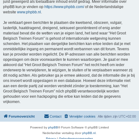
juist geweigerd als toelaatbare inhoud en/of gedrag. Meer informatie over
phpBB kun je vinden op
https://www.phpbb.com/
of de Nederlandstalige
website
www.phpbb.nl
.
Je verklaart geen berichten te plaatsen die kwetsend, obsceen, vulgair,
lasterlijk, haatdragend, dreigend, seksueel georiënteerd of enig ander
materiaal bevat die de wetten van je eigen land, het land waar “Het Groot
Belgisch Treinen Forum” is gehost of internationale wetgeving kunnen
schenden. Het plaatsen van dergelijke berichten kan ertoe leiden dat je met
onmiddellijke ingang en permanent wordt verbannen van dit forum. Tevens
kan je provider worden ingelicht. De IP-adressen van alle berichten worden
opgeslagen om deze voorwaarden te kunnen waarborgen. Je gaat er mee
akkoord dat “Het Groot Belgisch Treinen Forum” het recht heeft om ieder
onderwerp te verwijderen, te wijzigen, te sluiten of te verplaatsen wanneer zij
dit nodig achten. Als gebruiker ga je ermee akkoord, dat de informatie die je bij
ons invoert wordt opgeslagen in een database. Hoewel deze informatie niet
aan een derde partij zal worden verstrekt zónder je toestemming, kan “Het
Groot Belgisch Treinen Forum” nóch phpBB verantwoordelijk worden
gehouden voor een hackpoging die ertoe kan leiden dat de gegevens
vrijkomen.
Forumoverzicht
Contact
Verwijder cookies
Alle tijden zijn
UTC+02:00
Powered by
phpBB
® Forum Software © phpBB Limited
Nederlandse vertaling door
phpBB.nl
.
Privacy
|
Gebruikersvoorwaarden