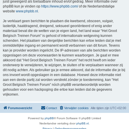
juist geweigerd als toelaatbare inhoud en/of gedrag. Meer informatie over
phpBB kun je vinden op
https://www.phpbb.com/
of de Nederlandstalige
website
www.phpbb.nl
.
Je verklaart geen berichten te plaatsen die kwetsend, obsceen, vulgair,
lasterlijk, haatdragend, dreigend, seksueel georiënteerd of enig ander
materiaal bevat die de wetten van je eigen land, het land waar “Het Groot
Belgisch Treinen Forum” is gehost of internationale wetgeving kunnen
schenden. Het plaatsen van dergelijke berichten kan ertoe leiden dat je met
onmiddellijke ingang en permanent wordt verbannen van dit forum. Tevens
kan je provider worden ingelicht. De IP-adressen van alle berichten worden
opgeslagen om deze voorwaarden te kunnen waarborgen. Je gaat er mee
akkoord dat “Het Groot Belgisch Treinen Forum” het recht heeft om ieder
onderwerp te verwijderen, te wijzigen, te sluiten of te verplaatsen wanneer zij
dit nodig achten. Als gebruiker ga je ermee akkoord, dat de informatie die je bij
ons invoert wordt opgeslagen in een database. Hoewel deze informatie niet
aan een derde partij zal worden verstrekt zónder je toestemming, kan “Het
Groot Belgisch Treinen Forum” nóch phpBB verantwoordelijk worden
gehouden voor een hackpoging die ertoe kan leiden dat de gegevens
vrijkomen.
Forumoverzicht
Contact
Verwijder cookies
Alle tijden zijn
UTC+02:00
Powered by
phpBB
® Forum Software © phpBB Limited
Nederlandse vertaling door
phpBB.nl
.
Privacy
|
Gebruikersvoorwaarden