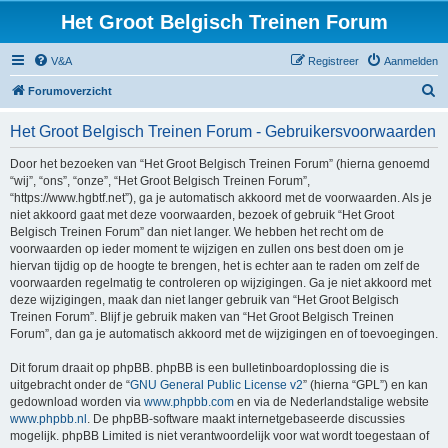
Het Groot Belgisch Treinen Forum
V&A
Registreer
Aanmelden
Z
Forumoverzicht
o
Het Groot Belgisch Treinen Forum - Gebruikersvoorwaarden
e
k
Door het bezoeken van “Het Groot Belgisch Treinen Forum” (hierna genoemd
“wij”, “ons”, “onze”, “Het Groot Belgisch Treinen Forum”,
“https://www.hgbtf.net”), ga je automatisch akkoord met de voorwaarden. Als je
niet akkoord gaat met deze voorwaarden, bezoek of gebruik “Het Groot
Belgisch Treinen Forum” dan niet langer. We hebben het recht om de
voorwaarden op ieder moment te wijzigen en zullen ons best doen om je
hiervan tijdig op de hoogte te brengen, het is echter aan te raden om zelf de
voorwaarden regelmatig te controleren op wijzigingen. Ga je niet akkoord met
deze wijzigingen, maak dan niet langer gebruik van “Het Groot Belgisch
Treinen Forum”. Blijf je gebruik maken van “Het Groot Belgisch Treinen
Forum”, dan ga je automatisch akkoord met de wijzigingen en of toevoegingen.
Dit forum draait op phpBB. phpBB is een bulletinboardoplossing die is
uitgebracht onder de “
GNU General Public License v2
” (hierna “GPL”) en kan
gedownload worden via
www.phpbb.com
en via de Nederlandstalige website
www.phpbb.nl
. De phpBB-software maakt internetgebaseerde discussies
mogelijk. phpBB Limited is niet verantwoordelijk voor wat wordt toegestaan of