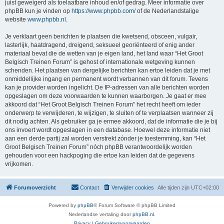
juist geweigerd als toelaatbare inhoud en/of gedrag. Meer informatie over
phpBB kun je vinden op
https://www.phpbb.com/
of de Nederlandstalige
website
www.phpbb.nl
.
Je verklaart geen berichten te plaatsen die kwetsend, obsceen, vulgair,
lasterlijk, haatdragend, dreigend, seksueel georiënteerd of enig ander
materiaal bevat die de wetten van je eigen land, het land waar “Het Groot
Belgisch Treinen Forum” is gehost of internationale wetgeving kunnen
schenden. Het plaatsen van dergelijke berichten kan ertoe leiden dat je met
onmiddellijke ingang en permanent wordt verbannen van dit forum. Tevens
kan je provider worden ingelicht. De IP-adressen van alle berichten worden
opgeslagen om deze voorwaarden te kunnen waarborgen. Je gaat er mee
akkoord dat “Het Groot Belgisch Treinen Forum” het recht heeft om ieder
onderwerp te verwijderen, te wijzigen, te sluiten of te verplaatsen wanneer zij
dit nodig achten. Als gebruiker ga je ermee akkoord, dat de informatie die je bij
ons invoert wordt opgeslagen in een database. Hoewel deze informatie niet
aan een derde partij zal worden verstrekt zónder je toestemming, kan “Het
Groot Belgisch Treinen Forum” nóch phpBB verantwoordelijk worden
gehouden voor een hackpoging die ertoe kan leiden dat de gegevens
vrijkomen.
Forumoverzicht
Contact
Verwijder cookies
Alle tijden zijn
UTC+02:00
Powered by
phpBB
® Forum Software © phpBB Limited
Nederlandse vertaling door
phpBB.nl
.
Privacy
|
Gebruikersvoorwaarden