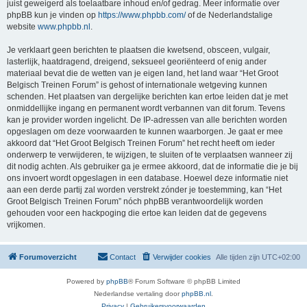
juist geweigerd als toelaatbare inhoud en/of gedrag. Meer informatie over
phpBB kun je vinden op
https://www.phpbb.com/
of de Nederlandstalige
website
www.phpbb.nl
.
Je verklaart geen berichten te plaatsen die kwetsend, obsceen, vulgair,
lasterlijk, haatdragend, dreigend, seksueel georiënteerd of enig ander
materiaal bevat die de wetten van je eigen land, het land waar “Het Groot
Belgisch Treinen Forum” is gehost of internationale wetgeving kunnen
schenden. Het plaatsen van dergelijke berichten kan ertoe leiden dat je met
onmiddellijke ingang en permanent wordt verbannen van dit forum. Tevens
kan je provider worden ingelicht. De IP-adressen van alle berichten worden
opgeslagen om deze voorwaarden te kunnen waarborgen. Je gaat er mee
akkoord dat “Het Groot Belgisch Treinen Forum” het recht heeft om ieder
onderwerp te verwijderen, te wijzigen, te sluiten of te verplaatsen wanneer zij
dit nodig achten. Als gebruiker ga je ermee akkoord, dat de informatie die je bij
ons invoert wordt opgeslagen in een database. Hoewel deze informatie niet
aan een derde partij zal worden verstrekt zónder je toestemming, kan “Het
Groot Belgisch Treinen Forum” nóch phpBB verantwoordelijk worden
gehouden voor een hackpoging die ertoe kan leiden dat de gegevens
vrijkomen.
Forumoverzicht
Contact
Verwijder cookies
Alle tijden zijn
UTC+02:00
Powered by
phpBB
® Forum Software © phpBB Limited
Nederlandse vertaling door
phpBB.nl
.
Privacy
|
Gebruikersvoorwaarden