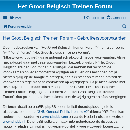
Het Groot Belgisch Treinen Forum
V&A
Registreer
Aanmelden
Z
Forumoverzicht
o
Het Groot Belgisch Treinen Forum - Gebruikersvoorwaarden
e
k
Door het bezoeken van “Het Groot Belgisch Treinen Forum” (hierna genoemd
“wij”, “ons”, “onze”, “Het Groot Belgisch Treinen Forum”,
“https://www.hgbtf.net”), ga je automatisch akkoord met de voorwaarden. Als je
niet akkoord gaat met deze voorwaarden, bezoek of gebruik “Het Groot
Belgisch Treinen Forum” dan niet langer. We hebben het recht om de
voorwaarden op ieder moment te wijzigen en zullen ons best doen om je
hiervan tijdig op de hoogte te brengen, het is echter aan te raden om zelf de
voorwaarden regelmatig te controleren op wijzigingen. Ga je niet akkoord met
deze wijzigingen, maak dan niet langer gebruik van “Het Groot Belgisch
Treinen Forum”. Blijf je gebruik maken van “Het Groot Belgisch Treinen
Forum”, dan ga je automatisch akkoord met de wijzigingen en of toevoegingen.
Dit forum draait op phpBB. phpBB is een bulletinboardoplossing die is
uitgebracht onder de “
GNU General Public License v2
” (hierna “GPL”) en kan
gedownload worden via
www.phpbb.com
en via de Nederlandstalige website
www.phpbb.nl
. De phpBB-software maakt internetgebaseerde discussies
mogelijk. phpBB Limited is niet verantwoordelijk voor wat wordt toegestaan of