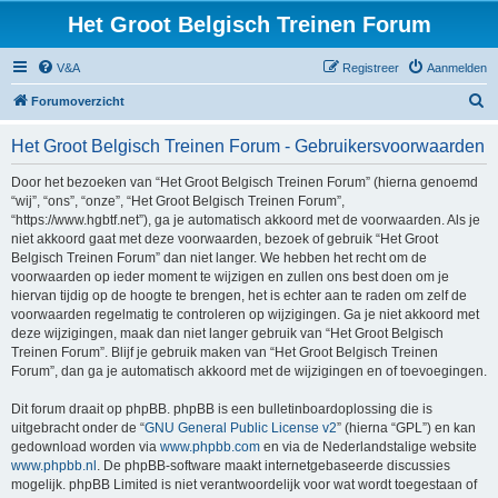
Het Groot Belgisch Treinen Forum
V&A
Registreer
Aanmelden
Z
Forumoverzicht
o
Het Groot Belgisch Treinen Forum - Gebruikersvoorwaarden
e
k
Door het bezoeken van “Het Groot Belgisch Treinen Forum” (hierna genoemd
“wij”, “ons”, “onze”, “Het Groot Belgisch Treinen Forum”,
“https://www.hgbtf.net”), ga je automatisch akkoord met de voorwaarden. Als je
niet akkoord gaat met deze voorwaarden, bezoek of gebruik “Het Groot
Belgisch Treinen Forum” dan niet langer. We hebben het recht om de
voorwaarden op ieder moment te wijzigen en zullen ons best doen om je
hiervan tijdig op de hoogte te brengen, het is echter aan te raden om zelf de
voorwaarden regelmatig te controleren op wijzigingen. Ga je niet akkoord met
deze wijzigingen, maak dan niet langer gebruik van “Het Groot Belgisch
Treinen Forum”. Blijf je gebruik maken van “Het Groot Belgisch Treinen
Forum”, dan ga je automatisch akkoord met de wijzigingen en of toevoegingen.
Dit forum draait op phpBB. phpBB is een bulletinboardoplossing die is
uitgebracht onder de “
GNU General Public License v2
” (hierna “GPL”) en kan
gedownload worden via
www.phpbb.com
en via de Nederlandstalige website
www.phpbb.nl
. De phpBB-software maakt internetgebaseerde discussies
mogelijk. phpBB Limited is niet verantwoordelijk voor wat wordt toegestaan of