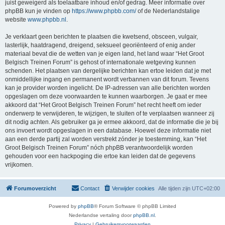
juist geweigerd als toelaatbare inhoud en/of gedrag. Meer informatie over
phpBB kun je vinden op
https://www.phpbb.com/
of de Nederlandstalige
website
www.phpbb.nl
.
Je verklaart geen berichten te plaatsen die kwetsend, obsceen, vulgair,
lasterlijk, haatdragend, dreigend, seksueel georiënteerd of enig ander
materiaal bevat die de wetten van je eigen land, het land waar “Het Groot
Belgisch Treinen Forum” is gehost of internationale wetgeving kunnen
schenden. Het plaatsen van dergelijke berichten kan ertoe leiden dat je met
onmiddellijke ingang en permanent wordt verbannen van dit forum. Tevens
kan je provider worden ingelicht. De IP-adressen van alle berichten worden
opgeslagen om deze voorwaarden te kunnen waarborgen. Je gaat er mee
akkoord dat “Het Groot Belgisch Treinen Forum” het recht heeft om ieder
onderwerp te verwijderen, te wijzigen, te sluiten of te verplaatsen wanneer zij
dit nodig achten. Als gebruiker ga je ermee akkoord, dat de informatie die je bij
ons invoert wordt opgeslagen in een database. Hoewel deze informatie niet
aan een derde partij zal worden verstrekt zónder je toestemming, kan “Het
Groot Belgisch Treinen Forum” nóch phpBB verantwoordelijk worden
gehouden voor een hackpoging die ertoe kan leiden dat de gegevens
vrijkomen.
Forumoverzicht
Contact
Verwijder cookies
Alle tijden zijn
UTC+02:00
Powered by
phpBB
® Forum Software © phpBB Limited
Nederlandse vertaling door
phpBB.nl
.
Privacy
|
Gebruikersvoorwaarden