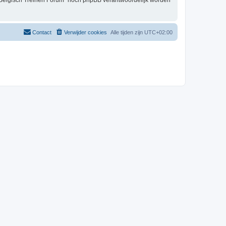
t Belgisch Treinen Forum” nóch phpBB verantwoordelijk worden
Contact
Verwijder cookies
Alle tijden zijn
UTC+02:00