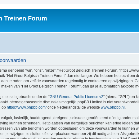
h Treinen Forum
svoorwaarden
rna genoemd “wij”, “ons”, “onze”, “Het Groot Belgisch Treinen Forum”, “https://ww
ruik “Het Groot Belgisch Treinen Forum” dan niet langer. We hebben het recht om 
er aan te raden om zelf de voorwaarden regelmatig te controleren op wijzigingen. G
uik maken van “Het Groot Belgisch Treinen Forum”, dan ga je automatisch akkoord m
 die is uitgebracht onder de “
GNU General Public License v2
” (hierna “GPL”) en
akt internetgebaseerde discussies mogelijk. phpBB Limited is niet verantwoordelij
n op
https://www.phpbb.com/
of de Nederlandstalige website
www.phpbb.nl
.
vulgair, lasterlijk, haatdragend, dreigend, seksueel georiënteerd of enig ander mat
geving kunnen schenden. Het plaatsen van dergelijke berichten kan ertoe leiden d
P-adressen van alle berichten worden opgeslagen om deze voorwaarden te kunnen w
, te wijzigen, te sluiten of te verplaatsen wanneer zij dit nodig achten. Als gebruik