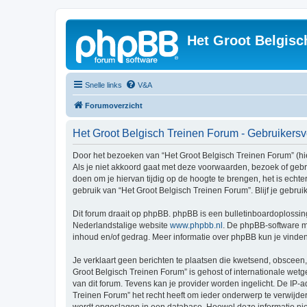
Het Groot Belgisc
Snelle links
V&A
Forumoverzicht
Het Groot Belgisch Treinen Forum - Gebruiker
Door het bezoeken van “Het Groot Belgisch Treinen Forum” (hie
Als je niet akkoord gaat met deze voorwaarden, bezoek of geb
doen om je hiervan tijdig op de hoogte te brengen, het is echt
gebruik van “Het Groot Belgisch Treinen Forum”. Blijf je gebr
Dit forum draait op phpBB. phpBB is een bulletinboardoplossing
Nederlandstalige website
www.phpbb.nl
. De phpBB-software ma
inhoud en/of gedrag. Meer informatie over phpBB kun je vinde
Je verklaart geen berichten te plaatsen die kwetsend, obsceen, 
Groot Belgisch Treinen Forum” is gehost of internationale wet
van dit forum. Tevens kan je provider worden ingelicht. De I
Treinen Forum” het recht heeft om ieder onderwerp te verwijderen