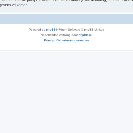
t aan een derde partij zal worden verstrekt zónder je toestemming, kan “Het Groo
gevens vrijkomen.
Powered by
phpBB
® Forum Software © phpBB Limited
Nederlandse vertaling door
phpBB.nl
.
Privacy
|
Gebruikersvoorwaarden