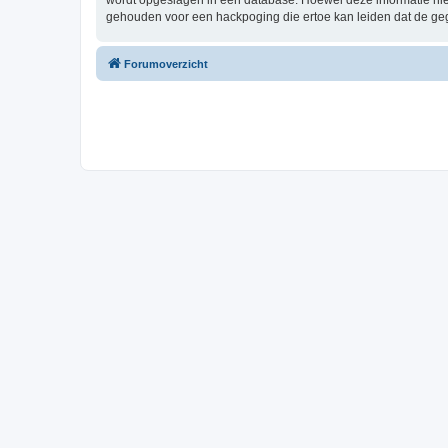
wordt opgeslagen in een database. Hoewel deze informatie nie
gehouden voor een hackpoging die ertoe kan leiden dat de ge
Forumoverzicht