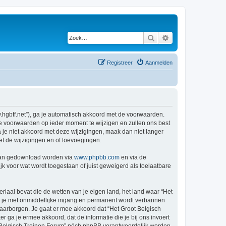
Zoek
Uitgebreid zoeken
Registreer
Aanmelden
w.hgbtf.net”), ga je automatisch akkoord met de voorwaarden.
de voorwaarden op ieder moment te wijzigen en zullen ons best
a je niet akkoord met deze wijzigingen, maak dan niet langer
et de wijzigingen en of toevoegingen.
 kan gedownload worden via
www.phpbb.com
en via de
k voor wat wordt toegestaan of juist geweigerd als toelaatbare
eriaal bevat die de wetten van je eigen land, het land waar “Het
at je met onmiddellijke ingang en permanent wordt verbannen
aarborgen. Je gaat er mee akkoord dat “Het Groot Belgisch
er ga je ermee akkoord, dat de informatie die je bij ons invoert