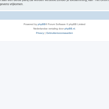
t aan een derde partij zal worden verstrekt zónder je toestemming, kan “Het Groo
gevens vrijkomen.
Powered by
phpBB
® Forum Software © phpBB Limited
Nederlandse vertaling door
phpBB.nl
.
Privacy
|
Gebruikersvoorwaarden