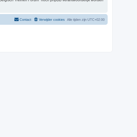
t Belgisch Treinen Forum” nóch phpBB verantwoordelijk worden
Contact
Verwijder cookies
Alle tijden zijn
UTC+02:00