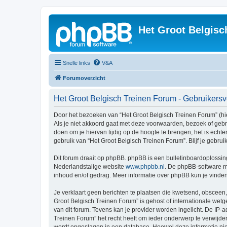
Het Groot Belgisc
Snelle links
V&A
Forumoverzicht
Het Groot Belgisch Treinen Forum - Gebruiker
Door het bezoeken van “Het Groot Belgisch Treinen Forum” (hie
Als je niet akkoord gaat met deze voorwaarden, bezoek of geb
doen om je hiervan tijdig op de hoogte te brengen, het is echt
gebruik van “Het Groot Belgisch Treinen Forum”. Blijf je gebr
Dit forum draait op phpBB. phpBB is een bulletinboardoplossing
Nederlandstalige website
www.phpbb.nl
. De phpBB-software ma
inhoud en/of gedrag. Meer informatie over phpBB kun je vinde
Je verklaart geen berichten te plaatsen die kwetsend, obsceen, 
Groot Belgisch Treinen Forum” is gehost of internationale wet
van dit forum. Tevens kan je provider worden ingelicht. De I
Treinen Forum” het recht heeft om ieder onderwerp te verwijderen