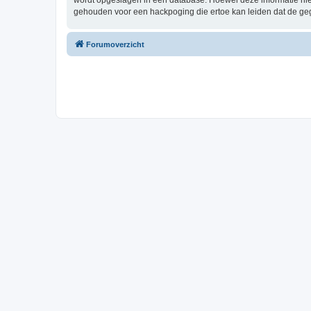
wordt opgeslagen in een database. Hoewel deze informatie nie
gehouden voor een hackpoging die ertoe kan leiden dat de ge
Forumoverzicht