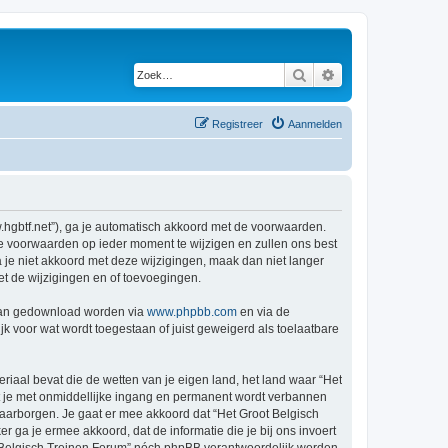
Zoek
Uitgebreid zoeken
Registreer
Aanmelden
w.hgbtf.net”), ga je automatisch akkoord met de voorwaarden.
de voorwaarden op ieder moment te wijzigen en zullen ons best
a je niet akkoord met deze wijzigingen, maak dan niet langer
et de wijzigingen en of toevoegingen.
 kan gedownload worden via
www.phpbb.com
en via de
k voor wat wordt toegestaan of juist geweigerd als toelaatbare
eriaal bevat die de wetten van je eigen land, het land waar “Het
at je met onmiddellijke ingang en permanent wordt verbannen
aarborgen. Je gaat er mee akkoord dat “Het Groot Belgisch
er ga je ermee akkoord, dat de informatie die je bij ons invoert