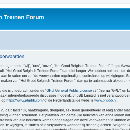
h Treinen Forum
svoorwaarden
rna genoemd “wij”, “ons”, “onze”, “Het Groot Belgisch Treinen Forum”, “https://ww
ruik “Het Groot Belgisch Treinen Forum” dan niet langer. We hebben het recht om 
er aan te raden om zelf de voorwaarden regelmatig te controleren op wijzigingen. G
uik maken van “Het Groot Belgisch Treinen Forum”, dan ga je automatisch akkoord m
 die is uitgebracht onder de “
GNU General Public License v2
” (hierna “GPL”) en
akt internetgebaseerde discussies mogelijk. phpBB Limited is niet verantwoordelij
n op
https://www.phpbb.com/
of de Nederlandstalige website
www.phpbb.nl
.
vulgair, lasterlijk, haatdragend, dreigend, seksueel georiënteerd of enig ander mat
geving kunnen schenden. Het plaatsen van dergelijke berichten kan ertoe leiden d
P-adressen van alle berichten worden opgeslagen om deze voorwaarden te kunnen w
, te wijzigen, te sluiten of te verplaatsen wanneer zij dit nodig achten. Als gebruik