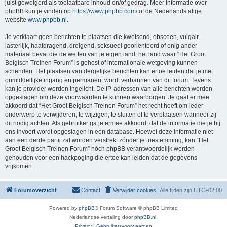
juist geweigerd als toelaatbare inhoud en/of gedrag. Meer informatie over
phpBB kun je vinden op
https://www.phpbb.com/
of de Nederlandstalige
website
www.phpbb.nl
.
Je verklaart geen berichten te plaatsen die kwetsend, obsceen, vulgair,
lasterlijk, haatdragend, dreigend, seksueel georiënteerd of enig ander
materiaal bevat die de wetten van je eigen land, het land waar “Het Groot
Belgisch Treinen Forum” is gehost of internationale wetgeving kunnen
schenden. Het plaatsen van dergelijke berichten kan ertoe leiden dat je met
onmiddellijke ingang en permanent wordt verbannen van dit forum. Tevens
kan je provider worden ingelicht. De IP-adressen van alle berichten worden
opgeslagen om deze voorwaarden te kunnen waarborgen. Je gaat er mee
akkoord dat “Het Groot Belgisch Treinen Forum” het recht heeft om ieder
onderwerp te verwijderen, te wijzigen, te sluiten of te verplaatsen wanneer zij
dit nodig achten. Als gebruiker ga je ermee akkoord, dat de informatie die je bij
ons invoert wordt opgeslagen in een database. Hoewel deze informatie niet
aan een derde partij zal worden verstrekt zónder je toestemming, kan “Het
Groot Belgisch Treinen Forum” nóch phpBB verantwoordelijk worden
gehouden voor een hackpoging die ertoe kan leiden dat de gegevens
vrijkomen.
Forumoverzicht
Contact
Verwijder cookies
Alle tijden zijn
UTC+02:00
Powered by
phpBB
® Forum Software © phpBB Limited
Nederlandse vertaling door
phpBB.nl
.
Privacy
|
Gebruikersvoorwaarden