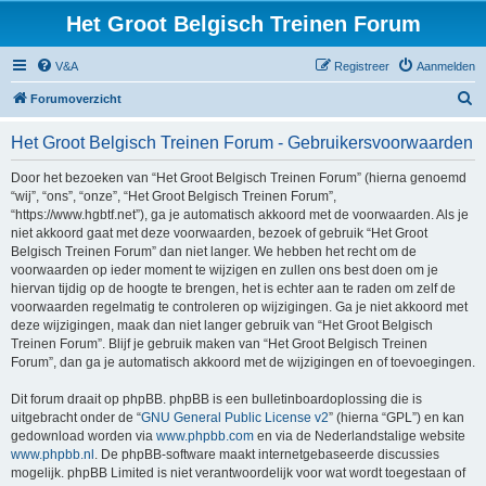
Het Groot Belgisch Treinen Forum
V&A
Registreer
Aanmelden
Z
Forumoverzicht
o
Het Groot Belgisch Treinen Forum - Gebruikersvoorwaarden
e
k
Door het bezoeken van “Het Groot Belgisch Treinen Forum” (hierna genoemd
“wij”, “ons”, “onze”, “Het Groot Belgisch Treinen Forum”,
“https://www.hgbtf.net”), ga je automatisch akkoord met de voorwaarden. Als je
niet akkoord gaat met deze voorwaarden, bezoek of gebruik “Het Groot
Belgisch Treinen Forum” dan niet langer. We hebben het recht om de
voorwaarden op ieder moment te wijzigen en zullen ons best doen om je
hiervan tijdig op de hoogte te brengen, het is echter aan te raden om zelf de
voorwaarden regelmatig te controleren op wijzigingen. Ga je niet akkoord met
deze wijzigingen, maak dan niet langer gebruik van “Het Groot Belgisch
Treinen Forum”. Blijf je gebruik maken van “Het Groot Belgisch Treinen
Forum”, dan ga je automatisch akkoord met de wijzigingen en of toevoegingen.
Dit forum draait op phpBB. phpBB is een bulletinboardoplossing die is
uitgebracht onder de “
GNU General Public License v2
” (hierna “GPL”) en kan
gedownload worden via
www.phpbb.com
en via de Nederlandstalige website
www.phpbb.nl
. De phpBB-software maakt internetgebaseerde discussies
mogelijk. phpBB Limited is niet verantwoordelijk voor wat wordt toegestaan of