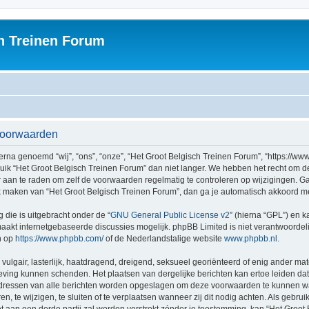
h Treinen Forum
svoorwaarden
rna genoemd “wij”, “ons”, “onze”, “Het Groot Belgisch Treinen Forum”, “https://ww
ruik “Het Groot Belgisch Treinen Forum” dan niet langer. We hebben het recht om 
er aan te raden om zelf de voorwaarden regelmatig te controleren op wijzigingen. G
uik maken van “Het Groot Belgisch Treinen Forum”, dan ga je automatisch akkoord m
 die is uitgebracht onder de “
GNU General Public License v2
” (hierna “GPL”) en
akt internetgebaseerde discussies mogelijk. phpBB Limited is niet verantwoordelij
n op
https://www.phpbb.com/
of de Nederlandstalige website
www.phpbb.nl
.
vulgair, lasterlijk, haatdragend, dreigend, seksueel georiënteerd of enig ander mat
geving kunnen schenden. Het plaatsen van dergelijke berichten kan ertoe leiden d
P-adressen van alle berichten worden opgeslagen om deze voorwaarden te kunnen w
, te wijzigen, te sluiten of te verplaatsen wanneer zij dit nodig achten. Als gebruik