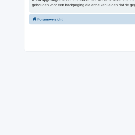
wordt opgeslagen in een database. Hoewel deze informatie nie
gehouden voor een hackpoging die ertoe kan leiden dat de ge
Forumoverzicht