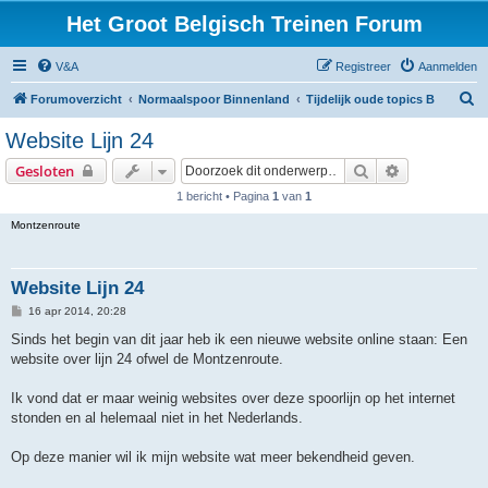
Het Groot Belgisch Treinen Forum
V&A
Registreer
Aanmelden
Z
Forumoverzicht
Normaalspoor Binnenland
Tijdelijk oude topics B
o
Website Lijn 24
e
Zoek
Uitgebreid z
Gesloten
k
1 bericht • Pagina
1
van
1
Montzenroute
Website Lijn 24
B
16 apr 2014, 20:28
e
r
Sinds het begin van dit jaar heb ik een nieuwe website online staan: Een
i
website over lijn 24 ofwel de Montzenroute.
c
h
t
Ik vond dat er maar weinig websites over deze spoorlijn op het internet
stonden en al helemaal niet in het Nederlands.
Op deze manier wil ik mijn website wat meer bekendheid geven.