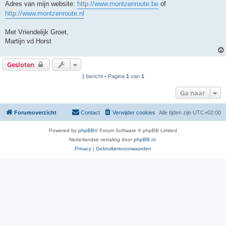
Adres van mijn website:
http://www.montzenroute.be
of
http://www.montzenroute.nl
Met Vriendelijk Groet,
Martijn vd Horst
Gesloten
1 bericht • Pagina
1
van
1
Ga naar
Forumoverzicht
Contact
Verwijder cookies
Alle tijden zijn
UTC+02:00
Powered by
phpBB
® Forum Software © phpBB Limited
Nederlandse vertaling door
phpBB.nl
.
Privacy
|
Gebruikersvoorwaarden