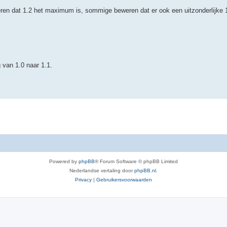
 dat 1.2 het maximum is, sommige beweren dat er ook een uitzonderlijke 
g van 1.0 naar 1.1.
Powered by
phpBB
® Forum Software © phpBB Limited
Nederlandse vertaling door
phpBB.nl
.
Privacy
|
Gebruikersvoorwaarden