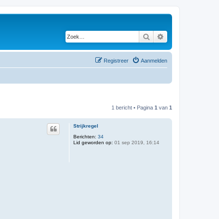
Zoek
Uitgebreid zoeken
Registreer
Aanmelden
1 bericht • Pagina
1
van
1
Strijkregel
Berichten:
34
Lid geworden op:
01 sep 2019, 16:14