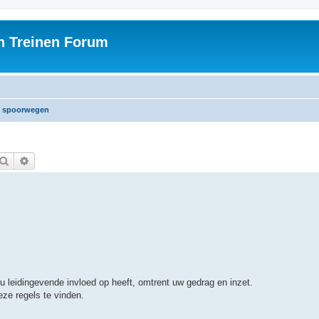
h Treinen Forum
e spoorwegen
Zoek
Uitgebreid zoeken
 u leidingevende invloed op heeft, omtrent uw gedrag en inzet.
eze regels te vinden.