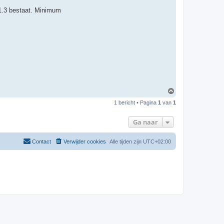
1.3 bestaat. Minimum
O
m
1 bericht • Pagina
1
van
1
h
o
o
Ga naar
g
Contact
Verwijder cookies
Alle tijden zijn
UTC+02:00