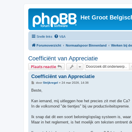
Het Groot Belgisc
Snelle links
V&A
Forumoverzicht
Normaalspoor Binnenland
Werken bij d
Coefficiënt van Appreciatie
Plaats reactie
Coefficiënt van Appreciatie
B
door
Strijkregel
»
24 mar 2026, 14:36
e
r
Beste,
i
c
h
Kan iemand, mij uitleggen hoe het precies zit met die Ca?
t
In de volksmond "de tientjes" bij uw productiviteitspremie.
Ik snap dat dit een soort beloning/opslag systeem is, waar
Maar in het reglement, is het moelijk om teksten omtrent d