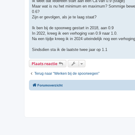
Ik weet dat iedereen start aan een Ca van 0.9 (stage)
Maar wat is nu het minimum en maximum? Sommige beweren
0.6?
Zijn er gevolgen, als je te laag staat?
Ik ben bij de spoorweg gestart in 2018, aan 0.9
In 2022, kreeg ik een verhoging van 0.9 naar 1.0.
Na een tijdje kreeg ik in 2024 uiteindelijk nog een verhogin
Sindsdien sta ik de laatste twee jaar op 1.1
Plaats reactie
Terug naar “Werken bij de spoorwegen”
Forumoverzicht