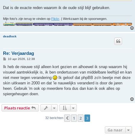
Dat is de exacte reden waarom ik de oude stijl blijf gebruiken.
Mijn foto's zijn terug te vinden op
Flickr
. | Werkzaam bij de spoorwegen.
deadlock
Re: Verjaardag
B
10 apr 2026, 12:38
e
r
Ik heb de nieuwe stijl alleen kort gezien en alhoewel ik snap waarom hij
i
visueel aantrekkelijk is, ik ben ondertussen van middelbare leeftijd en kan
c
h
niet meer tegen verandering
Ik geloof dat phpBB zo'n beetje met deze
t
skin uitkwam in 2000 en dat 'ie nauwelijks veranderd is door de jaren
heen. Gebruik 'm ook op meerdere fora dus dan kan ik ook alles op
spiergeheugen doen.
Plaats reactie
1
2
3
Vorige
32 berichten
Ga naar