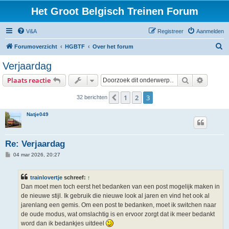
Het Groot Belgisch Treinen Forum
V&A
Registreer
Aanmelden
Z
Forumoverzicht
HGBTF
Over het forum
o
Verjaardag
e
Zoek
Uitgebr
Plaats reactie
k
1
2
3
Vorige
32 berichten
Natje049
Re: Verjaardag
B
04 mar 2026, 20:27
e
r
i
trainlovertje
schreef:
↑
c
h
Dan moet men toch eerst het bedanken van een post mogelijk maken in
t
de nieuwe stijl. Ik gebruik die nieuwe look al jaren en vind het ook al
jarenlang een gemis. Om een post te bedanken, moet ik switchen naar
de oude modus, wat omslachtig is en ervoor zorgt dat ik meer bedankt
word dan ik bedankjes uitdeel